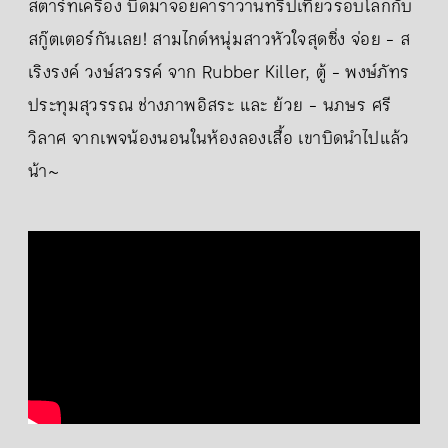
สตาร์ทเครื่อง บิดมาจอยคาราวานทริปเที่ยวรอบโลกกับ
สกู๊ตเตอร์กันเลย! สามไกด์หนุ่มสาวหัวใจสุดซิ่ง จ่อย - ส
เริงรงค์ วงษ์สวรรค์ จาก Rubber Killer, ตู้ - พงษ์ภัทร
ประทุมสุวรรณ ช่างภาพอิสระ และ ย้วย - นภษร ศรี
วิลาศ จากเพจน้องนอนในห้องลองเสื้อ เขาบิดนำไปแล้ว
น้า~