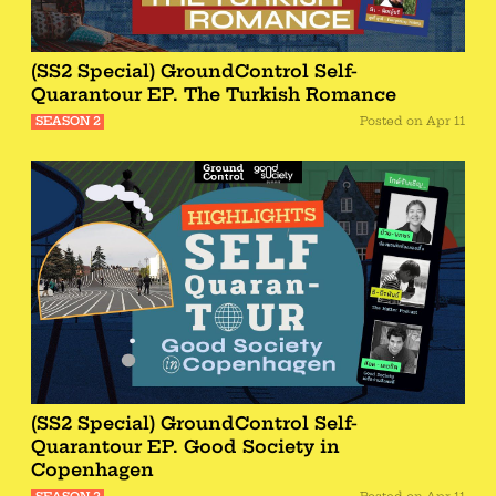
(SS2 Special) GroundControl Self-
Quarantour EP. The Turkish Romance
SEASON 2
Posted on
Apr 11
(SS2 Special) GroundControl Self-
Quarantour EP. Good Society in
Copenhagen