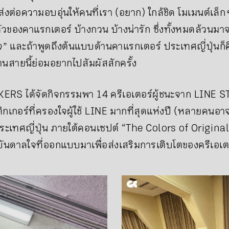
งต่อความอบอุ่นให้คนที่เรา (อยาก) ใกล้ชิด โมเมนต์เล็ก ๆ 
วของคาแรกเตอร์ บ้างกวน บ้างน่ารัก ซึ่งทั้งหมดล้วนมาจ
” และถ้าพูดถึงต้นแบบด้านคาแรกเตอร์ ประเทศญี่ปุ่นก็
านสายนี้ย่อมอยากไปสัมผัสสักครั้ง
KERS ได้จัดกิจกรรมพา 14 ครีเอเตอร์ผู้ชนะจาก LIN
กเกอร์ที่ครองใจผู้ใช้ LINE มากที่สุดแห่งปี (หลายคน
่ประเทศญี่ปุ่น ภายใต้คอนเซปต์ “The Colors of Original
ันดาลใจที่ออกแบบมาเพื่อส่งเสริมการเติบโตของครีเอเตอ