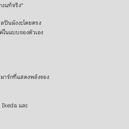
งแท้จริง”
บศิลปินมังงะโดยตรง
รค์ในแบบของตัวเอง
มาร์กที่แสดงพลังของ
 Ikeda และ