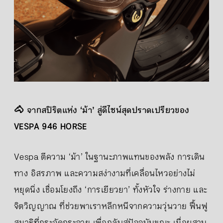
🐴 จากสปิริตแห่ง ‘ม้า’ สู่ดีไซน์สุดปราดเปรียวของ
VESPA 946 HORSE
Vespa ตีความ ‘ม้า’ ในฐานะภาพแทนของพลัง การเดิน
ทาง อิสรภาพ และความสง่างามที่เคลื่อนไหวอย่างไม่
หยุดนิ่ง เชื่อมโยงถึง ‘การเยียวยา’ ทั้งหัวใจ ร่างกาย และ
จิตวิญญาณ ที่ช่วยพาเราหลีกหนีจากความวุ่นวาย ฟื้นฟู