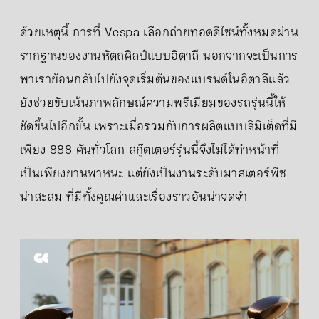
ด้วยเหตุนี้ การที่ Vespa เลือกถ่ายทอดดีไซน์ทั้งหมดผ่าน
รากฐานของงานหัตถศิลป์แบบอิตาลี นอกจากจะเป็นการ
พาเราย้อนกลับไปยังจุดเริ่มต้นของแบรนด์ในอิตาลีแล้ว
ยังช่วยขับเน้นภาพลักษณ์ความพรีเมียมของรถรุ่นนี้ให้
ชัดขึ้นไปอีกขั้น เพราะเมื่อรวมกับการผลิตแบบลิมิเต็ดที่มี
เพียง 888 คันทั่วโลก สกู๊ตเตอร์รุ่นนี้จึงไม่ได้ทำหน้าที่
เป็นเพียงยานพาหนะ แต่ยังเป็นงานระดับมาสเตอร์พีซ
น่าสะสม ที่มีทั้งคุณค่าและเรื่องราวอันน่าจดจำ