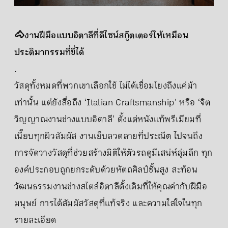
🐴งานฝีมือแบบอิตาลีที่ดีไซน์สกู๊ตเตอร์ให้เหมือน
ประติมากรรมที่ขี่ได้
.
วัสดุทั้งหมดที่พวกเขาเลือกใช้ ไม่ได้เชื่อมโยงถึงแค่ม้า
เท่านั้น แต่ยังสื่อถึง ‘Italian Craftsmanship’ หรือ ‘จิต
วิญญาณงานช่างแบบอิตาลี’ ตั้งแต่หนังแท้พรีเมียมที่
เนี๊ยบทุกผิวสัมผัส งานเย็บลวดลายที่ประณีต ไปจนถึง
การจัดวางวัสดุที่ช่วยสร้างมิติให้ตัวรถดูมีเสน่ห์ลุ่มลึก ทุก
องค์ประกอบถูกยกระดับด้วยหัตถศิลป์ชั้นสูง สะท้อน
วัฒนธรรมงานช่างสไตล์อิตาลีดั้งเดิมที่ให้คุณค่ากับฝีมือ
มนุษย์ การได้สัมผัสวัสดุที่แท้จริง และความใส่ใจในทุก
รายละเอียด