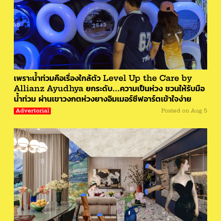
เพราะน้ำท่วมคือเรื่องใกล้ตัว Level Up the Care by
Allianz Ayudhya ยกระดับ...ความเป็นห่วง ชวนให้รับมือ
น้ำท่วม ผ่านเขาวงกตห่วงยางอิมเมอร์ซีฟอาร์ตเข้าใจง่าย
Advertorial
Posted on
Aug 5