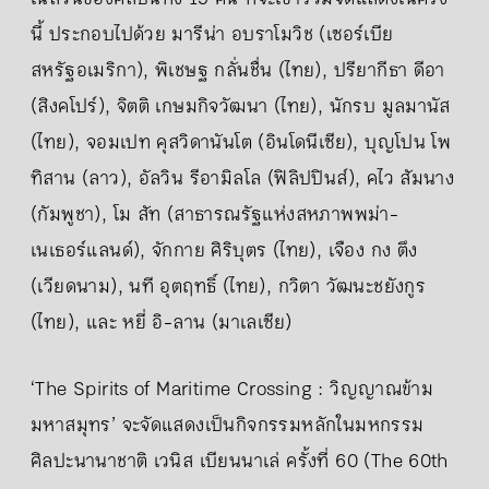
นี้ ประกอบไปด้วย มารีน่า อบราโมวิช (เซอร์เบีย
สหรัฐอเมริกา), พิเชษฐ กลั่นชื่น (ไทย), ปรียากีธา ดีอา
(สิงคโปร์), จิตติ เกษมกิจวัฒนา (ไทย), นักรบ มูลมานัส
(ไทย), จอมเปท คุสวิดานันโต (อินโดนีเซีย), บุญโปน โพ
ทิสาน (ลาว), อัลวิน รีอามิลโล (ฟิลิปปินส์), คไว สัมนาง
(กัมพูชา), โม สัท (สาธารณรัฐแห่งสหภาพพม่า-
เนเธอร์แลนด์), จักกาย ศิริบุตร (ไทย), เจือง กง ตึง
(เวียดนาม), นที อุตฤทธิ์ (ไทย), กวิตา วัฒนะชยังกูร
(ไทย), และ หยี่ อิ-ลาน (มาเลเซีย)
‘The Spirits of Maritime Crossing : วิญญาณข้าม
มหาสมุทร’ จะจัดแสดงเป็นกิจกรรมหลักในมหกรรม
ศิลปะนานาชาติ เวนิส เบียนนาเล่ ครั้งที่ 60 (The 60th