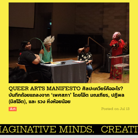
QUEER ARTS MANIFESTO ศิลปะเควียร์คืออะไร?
บันทึกถ้อยแถลงจาก ‘เพศสภา’ โดยโอ๊ต มณเฑียร, ปฏิพล
(มิสโอ๊ต), และ รวง หิ่งห้อยน้อย
Art
Posted on
Jul 13
NDS.
CREATIVE MANAGEME