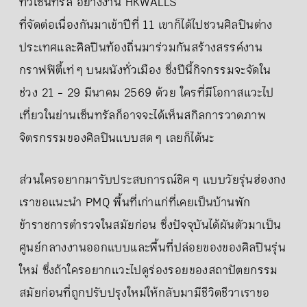
ทั่วเซ็นทรัล อย่างงาน HKWALLS
ที่จัดต่อเนื่องกันมาเข้าปีที่ 11 เขาก็ได้ไปชวนศิลปินต่าง
ประเทศและศิลปินท้องถิ่นมาร่วมกันสร้างสรรค์งาน
กราฟฟิตี้เท่ ๆ บนผนังทั่วเมือง ซึ่งปีนี้กิจกรรมจะจัดใน
ช่วง 21 - 29 มีนาคม 2569 ด้วย ใครที่มีโอกาสแวะไป
เที่ยวในย่านเซ็นทรัลก็อาจจะได้เห็นสกิลการวาดภาพ
จิตรกรรมของศิลปินแบบสด ๆ เลยก็ได้นะ
ส่วนใครอยากมารับประสบการณ์ชิค ๆ แบบวัยรุ่นฮ่องกง
เราขอแนะนำ PMQ พื้นที่เก่าแก่ที่เคยเป็นบ้านพัก
ข้าราชการตำรวจในสมัยก่อน ซึ่งปัจจุบันได้ผันตัวมาเป็น
ศูนย์กลางงานออกแบบและพื้นที่ปล่อยของของศิลปินรุ่น
ใหม่ ซึ่งถ้าใครอยากแวะไปดูร่องรอยของสถาปัตยกรรม
สมัยก่อนที่ถูกปรับปรุงใหม่ให้กลับมามีชีวิตชีวาเราขอ