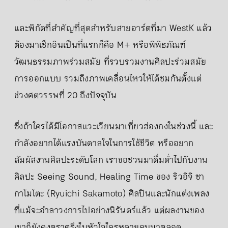
และพิกัดที่สำคัญที่สุดสำหรับสายอาร์ตที่มา WestK แล้ว
ต้องมาเช็กอินเป็นที่แรกก็คือ M+ หรือพิพิธภัณฑ์
วัฒนธรรมภาพร่วมสมัย ที่รวบรวมงานศิลปะร่วมสมัย
การออกแบบ รวมถึงภาพเคลื่อนไหวให้ได้ชมกันตั้งแต่
ช่วงศตวรรษที่ 20 ถึงปัจจุบัน
ซึ่งถ้าใครได้มีโอกาสแวะเวียนมาเที่ยวฮ่องกงในช่วงนี้ และ
กำลังอยากได้แรงบันดาลใจในการใช้ชีวิต หรืออยาก
สัมผัสงานศิลปะระดับโลก เราขอชวนมาดื่มด่ำไปกับงาน
ศิลปะ Seeing Sound, Healing Time ของ ริวอิจิ ซา
กาโมโตะ (Ryuichi Sakamoto) ศิลปินและนักแต่งเพลง
ที่แม้จะอำลาวงการไปอย่างนิรันดร์แล้ว แต่ผลงานของ
เขาก็ยังคงตราตรึงในหัวใจใครหลายคนมาตลอด