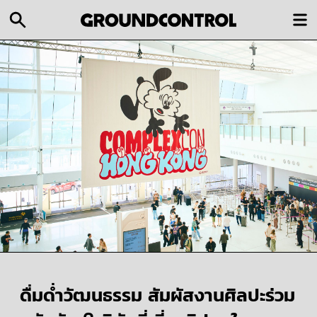
ดื่มด่ำวัฒนธรรม สัมผัสงานศิลปะร่วม