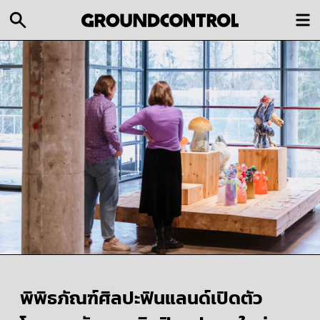
พิพิธภัณฑ์ศิลปะฟินแลนด์เปิดตัว