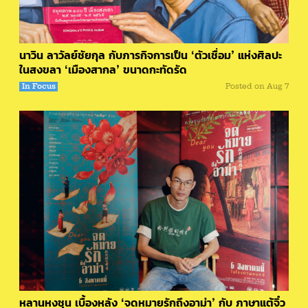
นาวิน ลาวัลย์ชัยกุล กับภารกิจการเป็น ‘ตัวเชื่อม’ แห่งศิลปะ
ในสงขลา ‘เมืองสากล’ ขนาดกะทัดรัด
In Focus
Posted on
Aug 7
หลานหงชุน เบื้องหลัง ‘จดหมายรักถึงอาม่า’ กับ ภาษาแต้จิ๋ว