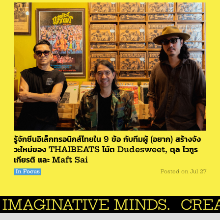
รู้จักซีนอิเล็กทรอนิกส์ไทยใน 9 ข้อ กับทีมผู้ (อยาก) สร้างจัง
วะใหม่ของ THAIBEATS โน้ต Dudesweet, ตุล ไวฑูร
เกียรติ และ Maft Sai
In Focus
Posted on
Jul 27
VE MINDS.
CREATIVE MAN