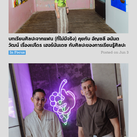
บทเรียนศิลปะจากแฟน (ที่ไม่มีจริง) คุยกับ อัญชลี อนันต
วัฒน์ เรื่องเปโดร เฮอร์นันเดซ กับศิลปะของการเรียนรู้ศิลปะ
In Focus
Posted on
Jun 3