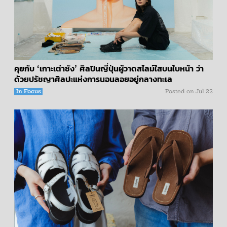
คุยกับ ‘เกาะเต่าซัง’ ศิลปินญี่ปุ่นผู้วาดสไลม์ใสบนใบหน้า ว่า
ด้วยปรัชญาศิลปะแห่งการนอนลอยอยู่กลางทะเล
In Focus
Posted on
Jul 22