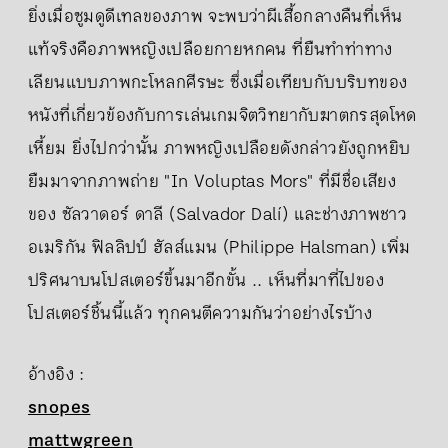
ยิ่งเมื่อซูมดูดีเทลของภาพ จะพบว่าผีเสื้อกลางคืนที่เห็น
แท้จริงคือภาพหญิงเปลือยกายหกคน ที่ยืนทำท่าทาง
เลียนแบบภาพกะโหลกศีรษะ ซึ่งเมื่อเทียบกับบริบทของ
หนังที่เกี่ยวข้องกับการเล่นเกมจิตวิทยากับฆาตกรสุดโหด
เหี้ยม ยิ่งไปกว่านั้น ภาพหญิงเปลือยดังกล่าวยังถูกหยิบ
ยืมมาจากภาพถ่าย "In Voluptas Mors" ที่มีชื่อเสียง
ของ ซัลวาดอร์ ดาลี (Salvador Dalí) และช่างภาพชาว
อเมริกัน ฟิลลิปป์ ฮัลส์แมน (Philippe Halsman) เพิ่ม
ปริศนาบนโปสเตอร์ขึ้นมาอีกขั้น .. เห็นที่มาที่ไปของ
โปสเตอร์ชิ้นนี้แล้ว ทุกคนตีความกันว่าอย่างไรบ้าง
อ้างอิง :
snopes
mattwgreen