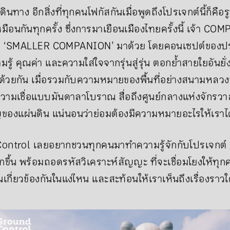
ินทาง อีกสิ่งที่ทุกคนโฟกัสกันเมื่อพูดถึงโปรเจกต์นี้ก็คื
ือนกันทุกครั้ง ซึ่งการมาเยือนเมืองไทยครั้งนี้ เจ้า COM
เจ้า ‘SMALLER COMPANION’ มาด้วย โดยคอนเซปต์ของประ
ู้ คุณค่า และความใส่ใจจากรุ่นสู่รุ่น ตอกย้ำสายใยอันยั่งย
ด้วยกัน เมื่อรวมกับความหมายของพื้นที่อย่างสนามหลวงที
มเชื่อแบบมันดาลาโบราณ สื่อถึงศูนย์กลางแห่งจักรวาล 
องแผ่นดิน แน่นอนว่าย่อมต้องมีความหมายอะไรให้เราได
ntrol เลยอยากชวนทุกคนมาทำความรู้จักกับโปรเจกต์ ศ
้น พร้อมถอดรหัสวิเคราะห์สัญญะ ที่จะเชื่อมโยงให้ทุกค
นเกี่ยวข้องกันในแง่ไหน และสะท้อนให้เราเห็นถึงเรื่องรา