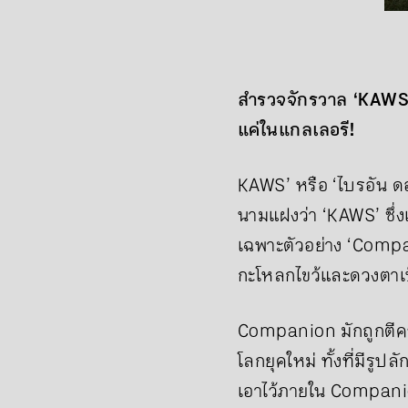
สำรวจจักรวาล ‘KAWS’ 
แค่ในแกลเลอรี!
KAWS’ หรือ ‘ไบรอัน ดอน
นามแฝงว่า ‘KAWS’ ซึ่งเ
เฉพาะตัวอย่าง ‘Compan
กะโหลกไขว้และดวงตาเป็
Companion มักถูกตีค
โลกยุคใหม่ ทั้งที่มีร
เอาไว้ภายใน Companio