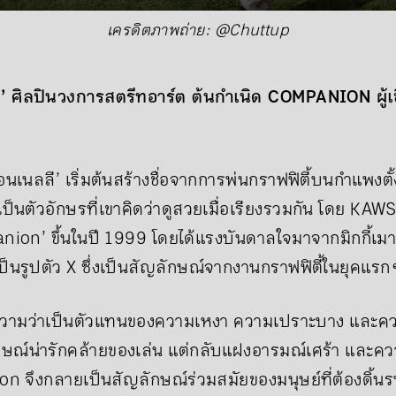
เครดิตภาพถ่าย: @Chuttup
ศิลปินวงการสตรีทอาร์ต ต้นกำเนิด COMPANION ผู้เชื่
เนลลี’ เริ่มต้นสร้างชื่อจากการพ่นกราฟฟิตี้บนกำแพงตั้ง
ป็นตัวอักษรที่เขาคิดว่าดูสวยเมื่อเรียงรวมกัน โดย KAWS
ion’ ขึ้นในปี 1999 โดยได้แรงบันดาลใจมาจากมิกกี้เมาส์ 
นรูปตัว X ซึ่งเป็นสัญลักษณ์จากงานกราฟฟิตี้ในยุคแรก 
วามว่าเป็นตัวแทนของความเหงา ความเปราะบาง และคว
ูปลักษณ์น่ารักคล้ายของเล่น แต่กลับแฝงอารมณ์เศร้า และค
n จึงกลายเป็นสัญลักษณ์ร่วมสมัยของมนุษย์ที่ต้องดิ้น