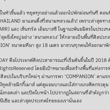
ู่ในหัวขึ้นแล้ว หยุดทุกอย่างแล้วออกไปพักผ่อนทันที ตอนนี
AILAND มาแลนดิ้งที่สนามหลวงแล้ว! เพราะล่าสุดทา
RR) และ เซ็นทรัล เอ็มบาสซี ในฐานะพันธมิตรในประเท
์สุดยิ่งใหญ่อย่าง ‘สนามหลวง’ ให้กลายเป็นพื้นที่ศิลปะ
ION’ ขนาดมหึมา สูง 18 เมตร มาชวนทุกคนให้ออกมาพัก
Y คือโปรเจกต์ศิลปะสาธารณะที่เริ่มต้นขึ้นในปี 2018 
RightsReserved โดยมีเป้าหมายเพื่อสร้างพื้นที่แห่งก
กับศิลปะในบริบทใหม่ ๆ ผ่านการพา ‘COMPANION’ คาแรกเต
ีหูคล้ายมิกกี้เมาส์ แต่ดูผอมบางและใส่กางเกงติดกระดุม 
 นั่งกอดเข่า และปิดใบหน้า ไปปรากฏในสถานที่สำคัญกว่า 
โดนีเซีย และล่าสุดประเทศไทยของเรานั่นเอง