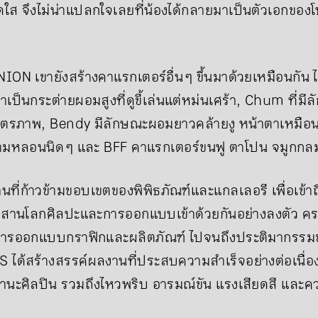
ดใส จึงไม่น่าแปลกใจเลยที่น้องได้กลายมาเป็นตัวเอกของ
 เขายังสร้างคาแรกเตอร์อื่น ๆ ขึ้นมาด้วยเหมือนกัน ไม
เป็นกระต่ายผอมสูงที่ดูขี้เล่นแต่หม่นเศร้า, Chum ที่ม
มิตรภาพ, Bendy มีลักษณะผอมยาวคล้ายงู หน้าตาเหมือนกา
งความหลอนนิด ๆ และ BFF คาแรกเตอร์ขนฟู ตาโปน จมูกกล
ี่ก้าวข้ามขอบเขตของพิพิธภัณฑ์และแกลเลอรี เพื่อเข้าถ
ผสานโลกศิลปะและการออกแบบเข้าด้วยกันอย่างลงตัว คร
การออกแบบกราฟิกและผลิตภัณฑ์ ไปจนถึงประติมากรร
 ได้สร้างสรรค์ผลงานที่ประสบความสำเร็จอย่างต่อเนื่อ
านะศิลปิน รวมถึงไหวพริบ อารมณ์ขัน แรงเสียดสี และ