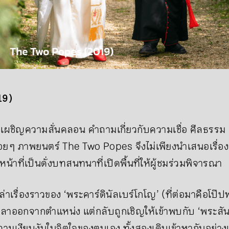
19)
าเผชิญความสั่นคลอน คำถามเกี่ยวกับความเชื่อ ศีลธรร
นเรื่อย ๆ ภาพยนตร์ The Two Popes จึงไม่เพียงนำเสนอเรื
น้าที่เป็นดั่งบทสนทนาที่เปิดพื้นที่ให้ผู้ชมร่วมพิจารณา
เรื่องราวของ ‘พระคาร์ดินัลเบร์โกโญ’ (ที่ต่อมาคือโป๊ป
อลาออกจากตำแหน่ง แต่กลับถูกเชิญให้เข้าพบกับ ‘พระสัน
ับความเงียบงันในจิตใจของตนเอง ทั้งสองเดินเข้าหากันอย่างเ