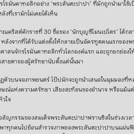
รโรมันคาทอลิกอย่าง ‘พระสันตะปาปา’ ที่มักถูกนำมาใช้เป
ลังที่เรามักไม่เคยได้เห็น
คริสต์ศักราชที่ 30 ชื่อของ ‘นักบุญซีโมนเปโตร’ ได้กลาย
 หลังจากที่ได้รับแต่งตั้งให้กลายเป็นอัครทูตคนแรกของ
ศาสนจักรโรมันคาทอลิกทั่วโลกองค์แรก และถูกยกย่องให
์ในสายตาของผู้ศรัทธานับตั้งแต่นั้นมา
ปรากฏตัวบนจอภาพยนตร์ โป๊ปมักจะถูกนำเสนอในมุมมองที
ญลักษณ์แห่งความศรัทธา เสียงสะท้อนของอำนาจ หรือแม้แต่
ัวใจ
ก่อสัญกรรมของสมเด็จพระสันตะปาปาฟรานซิสในช่วงเวลาท
พาทุกคนไปย้อนสำรวจภาพของพระสันตะปาปาบนแผ่นฟิล์