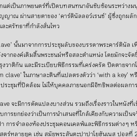
เป็นภาพยนตร์ที่เปิดบทสนทนาอันซับซ้อนระหว่างมนุษย์แ
ญาณ ผ่านสายตาของ ‘คาร์ดินัลลอว์เรนซ์’ ผู้ซึ่งถูกผลัก
ละศรัทธาที่กำลังสั่นไหว
clave’ นั้นมาจากการประชุมลับของบรรดาพระคาร์ดินัล เพื่
งจากองค์เดิมสิ้นพระชนม์หรือสละตำแหน่ง โดยมักจะจัดขึ้
ุงวาติกัน และมีระเบียบพิธีกรรมที่เคร่งครัด ปิดตายจาก
 clave’ ในภาษาละตินที่แปลตรงตัวว่า ‘with a key’ หร
รประชุมที่ปิดล้อม ไม่ให้บุคคลภายนอกมีอิทธิพลต่อผลการ
ave จะมีการดัดแปลงบางส่วน รวมถึงเรื่องราวในหนังที่เป็
ด้รับการยกย่องว่าเป็นการนำเสนอที่ใกล้เคียงกับความเป็น
าปา การจำลองห้องประชุมคอนเคลฟ์และพิธีกรรมต่าง ๆ 
ตร์หลายยุค เช่น สมัยพระสันตะปาปาโยฮันเนส ปอลที่ 2 