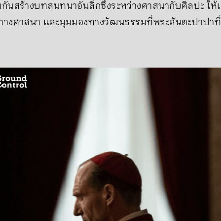
มกันสร้างบทสนทนาอันลึกซึ้งระหว่างศาสนากับศิลปะ ให้เรา
างศาสนา และมุมมองทางวัฒนธรรมที่พระสันตะปาปาที่ถู