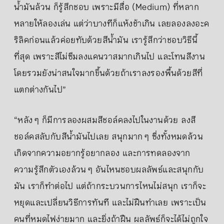
น้ำมันล้วน ก็รู้สึกชอบ เพราะมีสื่อ (Medium) ที่หลาก
หลายให้ลองเล่น แต่ว่าบางทีก็แห้งช้าเกิน เลยลองลงอะค
ริลิคก่อนแล้วค่อยทับด้วยสีน้ำมัน เรารู้สึกว่าชอบวิธีนี้
ที่สุด เพราะสีไม่ซึมลงแคนวาสมากเกินไป และโทนสีงาน
โดยรวมยังน่าสนใจมากขึ้นด้วยถ้าเราลงรองพื้นด้วยสีที่
แตกต่างกันไป”
“หลัง ๆ ก็มีการลองผสมสีชอล์คลงไปในงานด้วย ลงสี
ชอล์คสลับกับสีน้ำมันไปเลย สนุกมาก ๆ ซึ่งทั้งหมดล้วน
เกิดจากความอยากรู้อยากลอง และการทดลองจาก
ความรู้สึกตัวเองล้วน ๆ อันไหนชอบผลลัพธ์และสนุกกับ
มัน เราก็ทำต่อไป แต่ถ้ากระบวนการไหนไม่สนุก เราก็จะ
หยุดและเปลี่ยนวิธีการทันที และไม่ฝืนทำเลย เพราะเป็น
คนที่หมดไฟง่ายมาก และยิ่งถ้าฝืน ผลลัพธ์ก็จะได้ไม่ถูกใจ