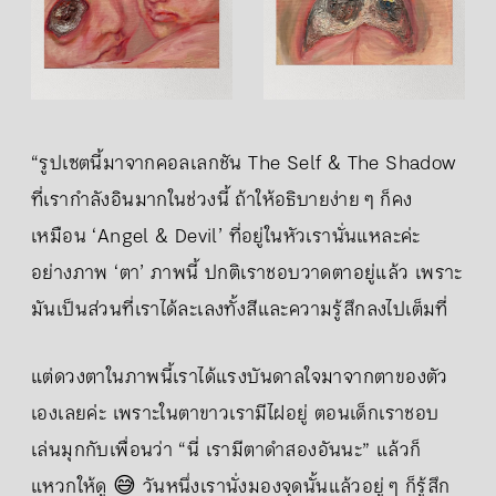
“รูปเซตนี้มาจากคอลเลกชัน The Self & The Shadow
ที่เรากำลังอินมากในช่วงนี้ ถ้าให้อธิบายง่าย ๆ ก็คง
เหมือน ‘Angel & Devil’ ที่อยู่ในหัวเรานั่นแหละค่ะ
อย่างภาพ ‘ตา’ ภาพนี้ ปกติเราชอบวาดตาอยู่แล้ว เพราะ
มันเป็นส่วนที่เราได้ละเลงทั้งสีและความรู้สึกลงไปเต็มที่
แต่ดวงตาในภาพนี้เราได้แรงบันดาลใจมาจากตาของตัว
เองเลยค่ะ เพราะในตาขาวเรามีไฝอยู่ ตอนเด็กเราชอบ
เล่นมุกกับเพื่อนว่า “นี่ เรามีตาดำสองอันนะ” แล้วก็
แหวกให้ดู 😅 วันหนึ่งเรานั่งมองจุดนั้นแล้วอยู่ ๆ ก็รู้สึก