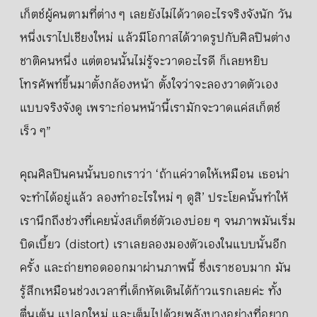
เก็ตช์ผู้คนตามที่ต่าง ๆ เลยยังไม่ได้วาดอะไรจริงจังนัก วัน
หนึ่งเราไปเชียงใหม่ แล้วมีโอกาสได้วาดรูปกับศิลปินต่าง
ชาติคนหนึ่ง แต่ตอนนั้นไม่รู้จะวาดอะไรดี ก็เลยหยิบ
โทรศัพท์ขึ้นมาตั้งกล้องหน้า ตั้งใจว่าจะลองวาดตัวเอง
แบบจริงจังดู เพราะก่อนหน้านี้เรามักจะวาดแค่สเก็ตช์
เร็ว ๆ”
คุณศิลปินคนนั้นบอกเราว่า ‘ถ้าแค่วาดให้เหมือน เธอน่า
จะทำได้อยู่แล้ว ลองทำอะไรใหม่ ๆ ดูสิ’ ประโยคนั้นทำให้
เรานึกถึงช่วงที่เคยนั่งสเก็ตช์ตัวเองบ่อย ๆ จนภาพมันเริ่ม
บิดเบี้ยว (distort) เราเลยลองมองตัวเองในแบบนั้นอีก
ครั้ง และถ่ายทอดออกมาผ่านภาพนี้ ซึ่งเราชอบมาก มัน
รู้สึกเหมือนช่วงเวลาที่เด็กหัดเดินได้ก้าวแรกเลยค่ะ ทั้ง
ตื่นเต้น แปลกใหม่ และเต็มไปด้วยพลังบางอย่างที่อยาก