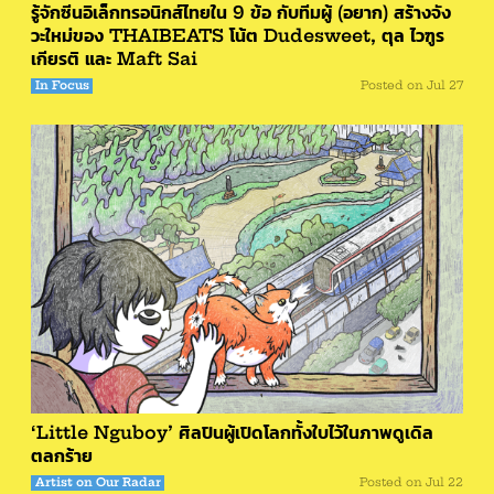
รู้จักซีนอิเล็กทรอนิกส์ไทยใน 9 ข้อ กับทีมผู้ (อยาก) สร้างจัง
วะใหม่ของ THAIBEATS โน้ต Dudesweet, ตุล ไวฑูร
เกียรติ และ Maft Sai
In Focus
Posted on
Jul 27
‘Little Nguboy’ ศิลปินผู้เปิดโลกทั้งใบไว้ในภาพดูเดิล
ตลกร้าย
Artist on Our Radar
Posted on
Jul 22