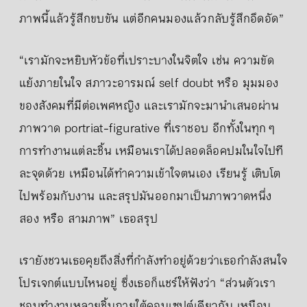
ภาพนี้แล้วรู้สึกขบขัน แต่อีกคนมองแล้วกลับรู้สึกอึดอัด”
“เรามักจะหยิบหัวข้อที่เปราะบางในจิตใจ เช่น ความขัด
แย้งภายในใจ สภาวะอารมณ์ self doubt หรือ มุมมอง
ของสังคมที่มีต่อเพศหญิง และเรามักจะมานำเสนอผ่าน
ภาพวาด portriat-figurative ที่เราชอบ อีกทั้งในทุก ๆ
การทำงานแต่ละชิ้น เหมือนเราได้ปลอดล็อคปมในใจไปที
ละจุดด้วย เหมือนได้ทำความเข้าใจตนเอง เรียนรู้ เติบโต
ไปพร้อมกับงาน และสรุปมันออกมาเป็นภาพวาดหนึ่ง
สอง หรือ สามภาพ” เธอสรุป
เรายังชวนเธอคุยถึงสิ่งที่กำลังทำอยู่ด้วยว่าเธอกำลังสนใจ
โปรเจกต์แบบไหนอยู่ ซึ่งเธอก็แชร์ให้ฟังว่า “ส่วนตัวเรา
ชอบทำงานหลายชิ้นภายใต้คอนเซปต์เดียวกัน เหมือน