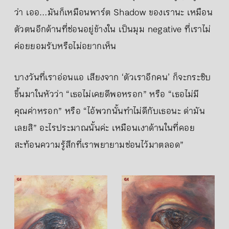
ว่า เออ…มันก็เหมือนพาร์ต Shadow ของเรานะ เหมือน
ตัวตนอีกด้านที่ซ่อนอยู่ข้างใน เป็นมุม negative ที่เราไม่
ค่อยยอมรับหรือไม่อยากเห็น
บางวันที่เราอ่อนแอ เสียงจาก ‘ตัวเราอีกคน’ ก็จะกระซิบ
ขึ้นมาในหัวว่า “เธอไม่เคยดีพอหรอก” หรือ “เธอไม่มี
คุณค่าหรอก” หรือ “ไอ้พวกนั้นทำไม่ดีกับเธอนะ ด่ามัน
เลยสิ” อะไรประมาณนั้นค่ะ เหมือนเงาด้านในที่คอย
สะท้อนความรู้สึกที่เราพยายามซ่อนไว้มาตลอด”