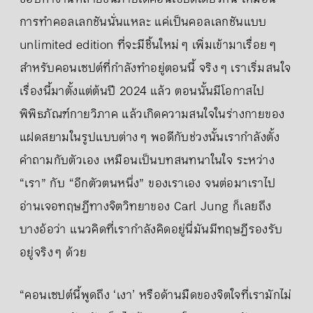
การทำคอลเลกชันนั่นแหละ แค่เป็นคอลเลกชันแบบ
unlimited edition ที่จะมีชิ้นใหม่ ๆ เพิ่มเข้ามาเรื่อย ๆ
สำหรับคอนเซปต์ที่กำลังทำอยู่ตอนนี้ จริง ๆ เราเริ่มสนใจ
เรื่องนี้มาตั้งแต่ต้นปี 2024 แล้ว ตอนนั้นมีโอกาสไป
พิพิธภัณฑ์กายวิภาค แล้วเกิดความสนใจในร่างกายของ
แฝดสยามในรูปแบบต่าง ๆ พอดีกับช่วงนั้นเรากำลังตั้ง
คำถามกับตัวเอง เหมือนเป็นบทสนทนาในใจ ระหว่าง
“เรา” กับ “อีกตัวตนหนึ่ง” ของเราเอง จนต่อมาเราไป
อ่านเจอทฤษฎีทางจิตวิทยาของ Carl Jung ก็เลยถึง
บางอ้อว่า แนวคิดที่เรากำลังคิดอยู่นี่มันมีทฤษฎีรองรับ
อยู่จริง ๆ ด้วย
“คอนเซปต์นี้พูดถึง ‘เงา’ หรือด้านมืดของจิตใจที่เรามักไม่