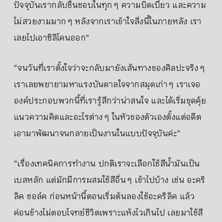
ปัจจุบันเรากลับชื่นชอบในทุก ๆ ความบิดเบี้ยว และความ
ไม่สวยงามมาก ๆ หลังจากเราเข้าใจสิ่งนี้ในภายหลัง เรา
เลยไปเอาซิลิโคนออก”
“จนวันที่เราตั้งใจว่าจะกลับมายังเส้นทางของศิลปะจริง ๆ
เราเลยพยายามหาแรงบันดาลใจจากสมุดเก่า ๆ เราเจอ
องค์ประกอบพวกนี้ที่เรารู้สึกว่าน่าสนใจ และได้เริ่มขุดคุ้ย
แนวความคิดและอะไรต่าง ๆ ในหัวของตัวเองตั้งแต่อดีต
เอามาพัฒนาจนกลายเป็นงานในแบบปัจจุบันค่ะ”
“เรื่องเทคนิคการทำงาน ปกติเราจะเลือกใช้สีน้ำมันเป็น
เบสหลัก แต่มักมีการผสมใช้สีอื่น ๆ เข้าไปบ้าง เช่น อะคริ
ลิค ชอล์ค ก่อนหน้านี้ตอนเริ่มต้นลองใช้อะคริลิค แล้ว
ค่อนข้างไม่ตอบโจทย์ชีวิตเพราะแห้งไวเกินไป เลยมาใช้สี