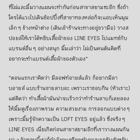
ที่ไผ่และมิ้มวางแผนจะทำกันก่อนสาขาสยามซะอีก ซึ่งถ้า
ใครได้แวะไปเดินช้อปปิ้งที่สาขาทองหล่อก็จะแอบเห็นมุม
เล็ก ๆ ข้างหน้าต่าง (เดินเข้าร้านจะทางอยู่ขวามือ) วางส
ปอยล์ให้เราได้หยิบเสื้อผ้าของ LINE EYES ไปแมทช์กับ
แบรนด์อื่น ๆ อย่างสนุก มิ้มเล่าว่า ไผ่เป็นคนต้นคิดที่
อยากจะทำแบรนด์เสื้อผ้าของตัวเอง”
“ตอนแรกเราคิดว่า มีลอฟท์อายส์แล้ว ก็อยากมีลา
บอายส์ แบบร้านขายลาบอะ เพราะเราชอบกิน (หัวเราะ)
แต่คิดว่า ทำเสื้อผ้ามันน่าจะเร็วกว่าทำร้านลาบก็เลยลอง
ให้มิ้มดูเรื่องภาพรวม ความสวยงาม การออกแบบต่าง ๆ
เพราะมิ้มรู้จักความเป็น LOFT EYES อยู่แล้ว ซึ่งจริง ๆ
LINE EYES เนี่ยเกิดก่อนสาขาสยามอีกที่เราวางแผนกัน
มา แล้วตอนนี้เราก็กำลังจะเตรียมทำคอลเลกชันสำหรับ