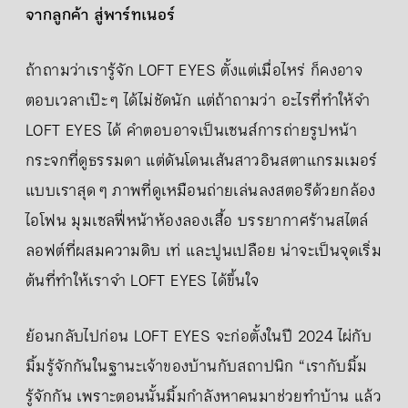
จากลูกค้า สู่พาร์ทเนอร์
ถ้าถามว่าเรารู้จัก LOFT EYES ตั้งแต่เมื่อไหร่ ก็คงอาจ
ตอบเวลาเป๊ะ ๆ ได้ไม่ชัดนัก แต่ถ้าถามว่า อะไรที่ทำให้จำ
LOFT EYES ได้ คำตอบอาจเป็นเซนส์การถ่ายรูปหน้า
กระจกที่ดูธรรมดา แต่ดันโดนเส้นสาวอินสตาแกรมเมอร์
แบบเราสุด ๆ ภาพที่ดูเหมือนถ่ายเล่นลงสตอรีด้วยกล้อง
ไอโฟน มุมเซลฟี่หน้าห้องลองเสื้อ บรรยากาศร้านสไตล์
ลอฟต์ที่ผสมความดิบ เท่ และปูนเปลือย น่าจะเป็นจุดเริ่ม
ต้นที่ทำให้เราจำ LOFT EYES ได้ขึ้นใจ
ย้อนกลับไปก่อน LOFT EYES จะก่อตั้งในปี 2024 ไผ่กับ
มิ้มรู้จักกันในฐานะเจ้าของบ้านกับสถาปนิก “เรากับมิ้ม
รู้จักกัน เพราะตอนนั้นมิ้มกำลังหาคนมาช่วยทำบ้าน แล้ว