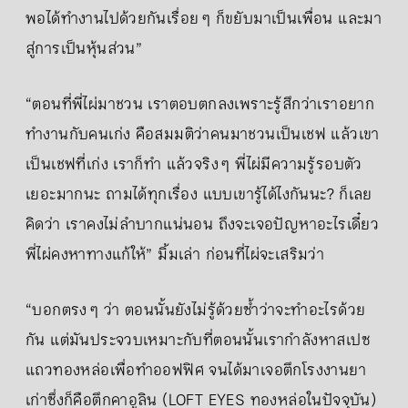
พอได้ทำงานไปด้วยกันเรื่อย ๆ ก็ขยับมาเป็นเพื่อน และมา
สู่การเป็นหุ้นส่วน”
“ตอนที่พี่ไผ่มาชวน เราตอบตกลงเพราะรู้สึกว่าเราอยาก
ทำงานกับคนเก่ง คือสมมติว่าคนมาชวนเป็นเชฟ แล้วเขา
เป็นเชฟที่เก่ง เราก็ทำ แล้วจริง ๆ พี่ไผ่มีความรู้รอบตัว
เยอะมากนะ ถามได้ทุกเรื่อง แบบเขารู้ได้ไงกันนะ? ก็เลย
คิดว่า เราคงไม่ลำบากแน่นอน ถึงจะเจอปัญหาอะไรเดี๋ยว
พี่ไผ่คงหาทางแก้ให้” มิ้มเล่า ก่อนที่ไผ่จะเสริมว่า
“บอกตรง ๆ ว่า ตอนนั้นยังไม่รู้ด้วยซ้ำว่าจะทำอะไรด้วย
กัน แต่มันประจวบเหมาะกับที่ตอนนั้นเรากำลังหาสเปซ
แถวทองหล่อเพื่อทำออฟฟิศ จนได้มาเจอตึกโรงงานยา
เก่าซึ่งก็คือตึกคาอูลิน (LOFT EYES ทองหล่อในปัจจุบัน)