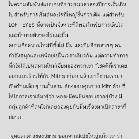
ในความสัมพันธ์แบบคนรัก ระยะเวลาสองปีอาจเร็วเกิน
ไปสำหรับการเริ่มต้นอะไรที่ใหญ่ขึ้นกว่าเดิม แต่สำหรับ
LOFT EYES นี่อาจเป็นจังหวะที่ดีพอสำหรับการเติบโต
และท้าทายตัวของไผ่และมิ้ม
สยามคือสนามใหม่ที่ทั้งไผ่ มิ้ม และทีมอีกหลาย ๆ คน
กำลังสนุกและเหนื่อยไปในเวลาเดียวกัน แต่ความท้าทาย
นี้ก็ไม่ได้เป็นสนามใหม่เอี่ยมของพวกเขา “โชคดีที่เราเคย
ออกแบบร้านให้กับ Mitr มาก่อน แล้วเขาก็ชวนเรามา
เปิดร้านเล็ก ๆ บนชั้นสาม ต้องขอบคุณทาง Mitr ด้วยที่
ให้โอกาสเราได้มารู้ว่า พอจะมีคนชื่นชอบเราอยู่บ้าง มี
กลุ่มลูกค้าที่สนใจก็เลยลองคุยกับมิ้มเรื่องมาเปิดสาขาที่
สยาม
“จุดแตกต่างของสยาม นอกจากสเปซใหญ่แล้ว เราว่า