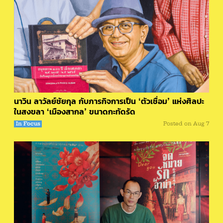
นาวิน ลาวัลย์ชัยกุล กับภารกิจการเป็น ‘ตัวเชื่อม’ แห่งศิลปะ
ในสงขลา ‘เมืองสากล’ ขนาดกะทัดรัด
In Focus
Posted on
Aug 7