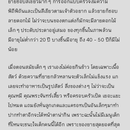
ยายชอบสีเขียวมาก ๆ การออกแบบครัวจึงมีความ
พิถีพิถันและเป็นสีเขียวตามเจ้าตัวอยาก แล้วยายก็ชอบ
ลายดอกไม้ ไม่ว่าจะบนของตกแต่งก็มักจะมีลายดอกไม้
เล็ก ๆ ประดับประดาอยู่เสมอ ของทุกชิ้นในภาพล้วน
มีอายุไม่ต่ำกว่า 20 ปี บางชิ้นมีอายุ ถึง 40 - 50 ปีก็มีไม่
น้อย
เมื่อตอนสมัยเด็ก ๆ เราเองไม่ค่อยกินข้าว ​โดยเฉพาะเนื้อ
สัตว์ ด้วยความที่ยายกลัวหลานจะตัวเล็กไม่แข็งแรง แก
เลยจะทำอาหารเป็นรูปสัตว์ สิ่งของต่าง ๆ ไม่ว่าจะเป็น
คุณหมี คุณพระจันทร์เสี้ยว หรือครอบครัวเป็ด เยอะแยะ
ไปหมด แถมยังหั่นลูกเกดและแครอทเป็นอันเล็กๆมาทำ
ปากทำตาอีกจะได้หน้าตาน่ากิน เพราะฉะนั้นไม่มีเมนูเด็ก
ที่ไหนจะชนะใจเด็กคนนี้ได้อีก เพราะของยายสุดยอดที่สุด