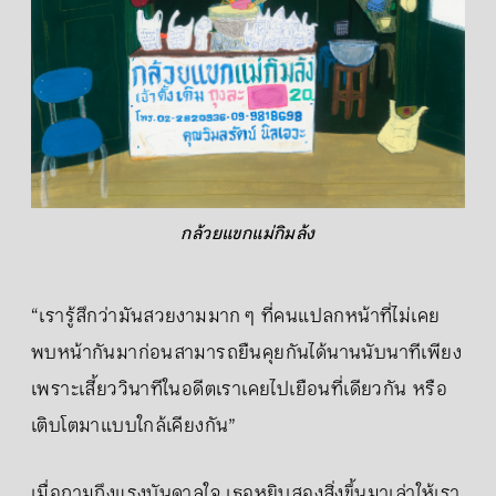
กล้วยแขกแม่กิมล้ง
“เรารู้สึกว่ามันสวยงามมาก ๆ ที่คนแปลกหน้าที่ไม่เคย
พบหน้ากันมาก่อนสามารถยืนคุยกันได้นานนับนาทีเพียง
เพราะเสี้ยววินาทีในอดีตเราเคยไปเยือนที่เดียวกัน หรือ
เติบโตมาแบบใกล้เคียงกัน”
เมื่อถามถึงแรงบันดาลใจ เธอหยิบสองสิ่งขึ้นมาเล่าให้เรา