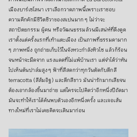
เมืองบาร์เซโลนา เราเลือกวาดภาพนี้เพราะเราชอบ
ความคึกคักมีชีวิตชีวาของสเปนมาก ๆ ไม่ว่าจะ
สถาปัตยกรรม ผู้คน หรือวัฒนธรรมล้วนมีเสน่ห์ที่ดึงดูด
เราตั้งแต่ครั้งแรกที่เท้าแตะเมือง เป็นภาพที่ธรรมดามาก
ๆ ภาพหนึ่ง ถูกถ่ายเก็บไว้ในจังหวะกำลังหิวโซ แล้วก็ร้อน
จนหน้าจะมืดจาก แรงแดดที่ไม่แพ้บ้านเรา แต่จำได้ว่าหัน
ไปเห็นต้นปาล์มสูง ๆ ฟ้าที่สีสดกว่าทุกวันตัดกับตึกสี
terracotta (สีส้มอิฐ) และตึกสีขาว มันน่ารักมากเสียจน
ต้องเอากล้องขึ้นมาถ่าย แต่ใครจะไปคิดว่าอีกหนึ่งปีถัดมา
มันจะทำให้เราได้ค้นพบตัวเองอีกหนึ่งครั้ง และเจอเส้น
ทางใหม่ที่เราไม่เคยคิดจะเดินมาก่อน