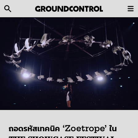
ถอดรหัสเทคนิค ‘Zoetrope’ ใน