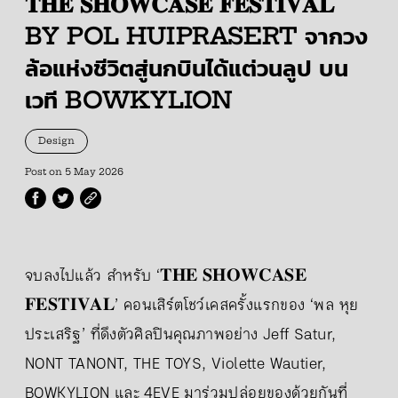
𝐓𝐇𝐄 𝐒𝐇𝐎𝐖𝐂𝐀𝐒𝐄 𝐅𝐄𝐒𝐓𝐈𝐕𝐀𝐋
BY POL HUIPRASERT จากวง
ล้อแห่งชีวิตสู่นกบินได้แต่วนลูป บน
เวที BOWKYLION
Design
Post on
5 May 2026
จบลงไปแล้ว สำหรับ ‘𝐓𝐇𝐄 𝐒𝐇𝐎𝐖𝐂𝐀𝐒𝐄
𝐅𝐄𝐒𝐓𝐈𝐕𝐀𝐋’ คอนเสิร์ตโชว์เคสครั้งแรกของ ‘พล หุย
ประเสริฐ’ ที่ดึงตัวศิลปินคุณภาพอย่าง Jeff Satur,
NONT TANONT, THE TOYS, Violette Wautier,
BOWKYLION และ 4EVE มาร่วมปล่อยของด้วยกันที่