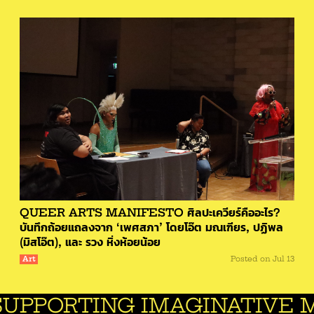
QUEER ARTS MANIFESTO ศิลปะเควียร์คืออะไร?
บันทึกถ้อยแถลงจาก ‘เพศสภา’ โดยโอ๊ต มณเฑียร, ปฏิพล
(มิสโอ๊ต), และ รวง หิ่งห้อยน้อย
Art
Posted on
Jul 13
TING IMAGINATIVE MINDS.