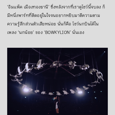
‘อิมแพ็ค เมืองทองธานี’ ซึ่งหลังจากที่เราดูโชว์นี้จบลง ก็
มีหนึ่งพาร์ทที่ติดอยู่ในใจจนอยากหยิบมาตีความตาม
ความรู้สึกส่วนตัวเสียหน่อย นั่นก็คือ โชว์นกบินได้ใน
เพลง ‘นกน้อย’ ของ ‘BOWKYLION’ นั่นเอง