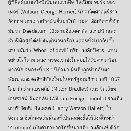
ผู้ที่คิดค้นเทคนิคนี้เป็นคนแรกคือ วิลเลียม จอร์จ ฮอร์
เนอร์ (William George Horner) นักคณิตศาสตร์ชาว
อังกฤษ โดยเขาสร้างมันขึ้นมาใรปี 1834 เดิมทีเขาตั้งชื่อ
มันว่า ‘Daedalum’ (อิงตามชื่อเดดาลัส สถาปนิกและ
ช่างฝีมือสุดโด่งดังในตำนานกรีก) แต่คนทั่วไปกลับตั้ง
ฉายามันว่า ‘Wheel of devil’ หรือ ‘วงล้อปีศาจ’ แทน
อย่างไรก็ตาม ผลงานของเขายังไม่ค่อยได้รับความนิยม
มากนัก จนกระทั่ง 30 ปีต่อมา มันถึงถูกนำกลับมา
พัฒนาและจดสิทธิบัตรใหม่ในสหรัฐอเมริกาช่วงปี 1867
โดย มิลตัน แบรดลีย์ (Milton Bradley) และ วิลเลียม
เอนซายน์ ลินคอล์น (William Ensign Lincoln) รวมถึง
เฮนรี วัตสัน ฮัลเลตต์ (Henry Watson Hallett) ใน
อังกฤษ ซึ่งลินคอล์นนี่เองที่เป็นคนตั้งชื่อให้สิ่งนี้ใหม่ว่า
‘Zoetrope’ เป็นคำภาษากรีกที่หมายถึง ‘วงล้อแห่งชีวิต’