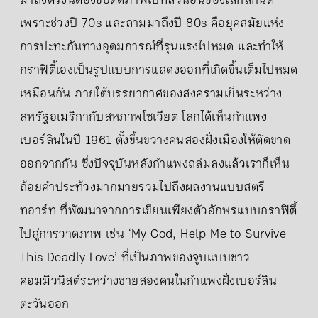
มาถึงตรงนี้ต้องขอตัดภาพไปที่ส่วนอื่นของโลกสักนิด
เพราะช่วงปี 70s และลามมาถึงปี 80s คือยุคสมัยแห่ง
การปะทะกันทางอุดมการณ์ที่รุนแรงไปหมด และทำให้
กราฟิตี้เองเป็นรูปแบบการแสดงออกที่เกิดขึ้นเต็มไปหมด
เหมือนกัน ภายใต้บรรยากาศของสงครามเย็นระหว่าง
สหรัฐอเมริกากับสหภาพโซเวียต โลกได้เห็นกำแพง
เบอร์ลินในปี 1961 ตั้งขึ้นขวางคนสองฝั่งเมืองให้ตัดขาด
ออกจากกัน ซึ่งปัจจุบันหลังกำแพงถล่มลงแล้วเราก็เห็น
ถ้อยคำประท้วงมากมายรวมไปถึงผลงานแบบสตรี
ทอาร์ท ที่พัฒนาจากการเขียนเพียงตัวอักษรแบบกราฟิตี้
ไปสู่การวาดภาพ เช่น ‘My God, Help Me to Survive
This Deadly Love’ ที่เป็นภาพของจูบแบบชาว
คอมมิวนิสต์ระหว่างชายสองคนในกำแพงฝั่งเบอร์ลิน
ตะวันออก