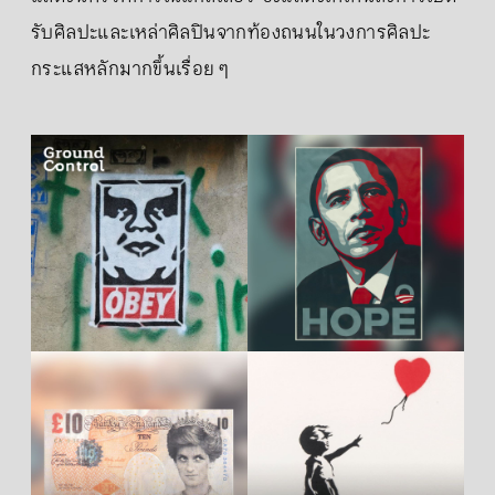
รับศิลปะและเหล่าศิลปินจากท้องถนนในวงการศิลปะ
กระแสหลักมากขึ้นเรื่อย ๆ