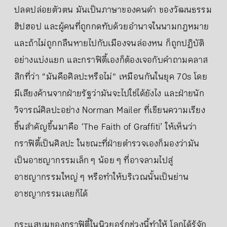
ปลดปล่อยตัวตน มันเป็นภาษาของคนดำ ของวัฒนธรรม
ฮิปฮอป และผู้คนที่ถูกกดทับด้วยอำนาจในนามกฎหมาย
และถ้าไม่ถูกกลืนหายไปกับเมืองจนล่องหน ก็ถูกปฏิบัติ
อย่างแบ่งแยก และกราฟิตี้เองก็ต้องเจอกับคำถามคลาส
สิกที่ว่า “มันคือศิลปะหรือไม่” เหมือนกันในยุค 70s โดย
มีเสียงค้านจากฝ่ายรัฐว่ามันจะไปใช่ได้ยังไง และฝ่ายนัก
วิจารณ์ศิลปะอย่าง Norman Mailer ที่เขียนความเรียง
ชิ้นสำคัญขึ้นมาคือ ‘The Faith of Graffiti’ ให้เห็นว่า
กราฟิตี้เป็นศิลปะ ในขณะที่ฝ่ายตำรวจเองก็มองว่ามัน
เป็นอาชญากรรมเล็ก ๆ น้อย ๆ ที่อาจลามไปสู่
อาชญากรรมใหญ่ ๆ หรือทำให้บริเวณนั้นเป็นย่าน
อาชญากรรมเลยก็ได้
กระแสบูมของกราฟิตี้ในนิวยอร์กช่วงนี้ทำให้ โลกได้รู้จัก