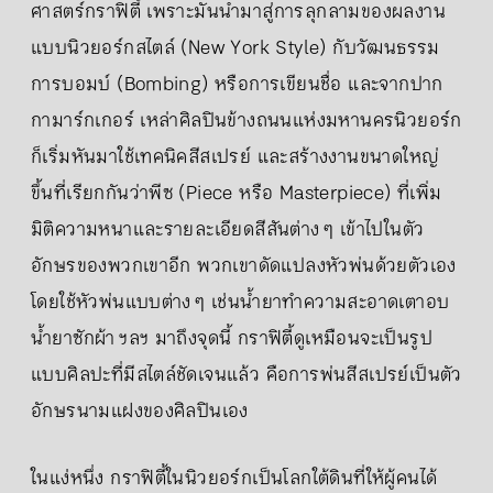
ศาสตร์กราฟิตี้ เพราะมันนำมาสู่การลุกลามของผลงาน
แบบนิวยอร์กสไตล์ (New York Style) กับวัฒนธรรม
การบอมบ์ (Bombing) หรือการเขียนชื่อ และจากปาก
กามาร์กเกอร์ เหล่าศิลปินข้างถนนแห่งมหานครนิวยอร์ก
ก็เริ่มหันมาใช้เทคนิคสีสเปรย์ และสร้างงานขนาดใหญ่
ขึ้นที่เรียกกันว่าพีซ (Piece หรือ Masterpiece) ที่เพิ่ม
มิติความหนาและรายละเอียดสีสันต่าง ๆ เข้าไปในตัว
อักษรของพวกเขาอีก พวกเขาดัดแปลงหัวพ่นด้วยตัวเอง
โดยใช้หัวพ่นแบบต่าง ๆ เช่นน้ำยาทำความสะอาดเตาอบ
น้ำยาซักผ้า ฯลฯ มาถึงจุดนี้ กราฟิตี้ดูเหมือนจะเป็นรูป
แบบศิลปะที่มีสไตล์ชัดเจนแล้ว คือการพ่นสีสเปรย์เป็นตัว
อักษรนามแฝงของศิลปินเอง
ในแง่หนึ่ง กราฟิตี้ในนิวยอร์กเป็นโลกใต้ดินที่ให้ผู้คนได้