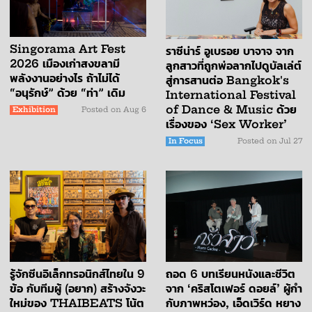
Singorama Art Fest
ราซีน่าร์ อูเบรอย บาจาจ จาก
2026 เมืองเก่าสงขลามี
ลูกสาวที่ถูกพ่อลากไปดูบัลเล่ต์
พลังงานอย่างไร ถ้าไม่ได้
สู่การสานต่อ Bangkok's
“อนุรักษ์” ด้วย “ท่า” เดิม
International Festival
of Dance & Music ด้วย
Exhibition
Posted on
Aug 6
เรื่องของ ‘Sex Worker’
In Focus
Posted on
Jul 27
ถอด 6 บทเรียนหนังและชีวิต
รู้จักซีนอิเล็กทรอนิกส์ไทยใน 9
จาก ‘คริสโตเฟอร์ ดอยล์’ ผู้กำ
ข้อ กับทีมผู้ (อยาก) สร้างจังวะ
กับภาพหว่อง, เอ็ดเวิร์ด หยาง
ใหม่ของ THAIBEATS โน้ต