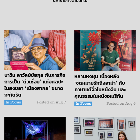
อย่าอายที่จะถือมัทฉะ
นาวิน ลาวัลย์ชัยกุล กับภารกิจ
หลานหงชุน เบื้องหลัง
การเป็น ‘ตัวเชื่อม’ แห่งศิลปะ
‘จดหมายรักถึงอาม่า’ กับ
ในสงขลา ‘เมืองสากล’ ขนาด
ภาษาแต้จิ๋วในหนังจีน และ
กะทัดรัด
คุณธรรมในหนังอเมริกัน
In Focus
Posted on
Aug 7
In Focus
Posted on
Aug 6