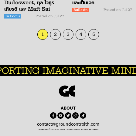
และเป็นเอก
Dudesweet, ตุล ไวฑูร
เกียรติ และ Maft Sai
Bulletin
Posted on
Jul 27
In Focus
Posted on
Jul 27
1
2
3
4
5
RTING IMAGINATIVE MINDS
ABOUT
contact@groundcontrolth.com
COPYRIGHT © 2025
GROUNDCONTROLTH
ALL RIGHTS RESERVED.