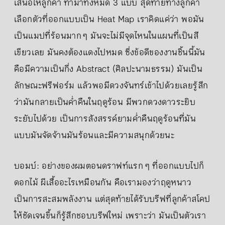
เสนอให้ลูกค้า ทำมาทั้งหมด 3 แบบ สุดท้ายทางลูกค้า
เลือกตัวที่ออกแบบเป็น Heat Map เราคิดแค่ว่า พอมัน
เป็นแมปที่ร้อนมาก ๆ มันจะไม่มีจุดไหนในแผนที่เป็นสี
เขียวเลย มันคงต้องแดงไปหมด ซึ่งข้อดีของงานชิ้นนี้มัน
คือมีความเป็นกึ่ง Abstract (ศิลปะนามธรรม) มันเป็น
ลักษณะฟรีฟอร์ม แล้วพอมีดวงจันทร์เข้าไปด้วยเลยรู้สึก
ว่ามันกลายเป็นค่ำคืนในฤดูร้อน มีพวกดวงดาวระยิบ
ระยับไปด้วย เป็นการสังสรรค์ยามค่ำคืนฤดูร้อนที่มัน
แบบมันจัดจ้านมันร้อนและมีความสนุกด้วยนะ
บอมบ์: อย่างของผมตอนดราฟท์แรก ๆ ที่ออกแบบไปก็
ดอกไม้ ผีเสื้ออะไรเหมือนกัน คือเรามองว่าฤดูหนาว
เป็นการสะสมพลังงาน แต่สุดท้ายได้รับบรีฟที่ลูกค้าสโคป
ให้ชัดเจนขึ้นก็รู้สึกชอบบรีฟใหม่ เพราะว่า มันเป็นตัวเรา