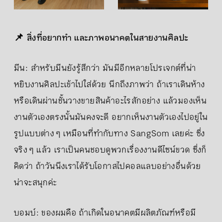
📌 สิ่งที่อยากทำ และภาพอนาคตในสายงานศิลปะ
มีน: สำหรับมีนยังรู้สึกว่า มันมีอีกหลายโปรเจกต์ที่น่า
หยิบงานศิลปะเข้าไปใส่ด้วย นึกถึงภาพว่า ถ้าเราเดินห้าง
หรือเดินผ่านชั้นวางขายสินค้าอะไรสักอย่าง แล้วมองเห็น
งานตัวเองตรงนั้นมันคงจะดี อยากเห็นงานตัวเองไปอยู่ใน
รูปแบบต่าง ๆ เหมือนที่ทำกับทาง SangSom เลยค่ะ ซึ่ง
จริง ๆ แล้ว เราเป็นคนชอบดูพวกเรื่องงานดีไซน์ขวด ซึ่งก็
คิดว่า ถ้าวันนึงเราได้รับโอกาสไปคอลแลบอย่างอื่นด้วย
น่าจะสนุกค่ะ
บอมบ์: ของผมคือ ถ้าเกิดในอนาคตมีผลิตภัณฑ์หรือมี