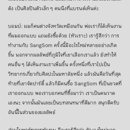
ดัง เป็นศิลปินตัวเล็ก ๆ คนนึงที่แบรนด์เห็นค่ะ
บอมบ์: ผมก็คนต่างจังหวัดเหมือนกัน พ่อเราก็ได้เห็นงาน
ที่ผมออกแบบ แถมยังซื้อด้วย (หัวเราะ) เรารู้สึกว่า การ
ทำงานกับ SangSom ครั้งนี้มีอะไรใหม่หลายอย่างเกิด
ขึ้น นอกจากผลลัพธ์ที่ภูมิใจที่เขาเลือกเราแล้ว ยังทำให้
คนอื่น ๆ ได้เห็นงานเราเพิ่มขึ้น ครั้งหนึ่งที่เราไปเป็น
วิทยากรเกี่ยวกับศิลปะในมหาลัยหนึ่ง แล้วมันคือวันที่สุด
ท้ายที่เขาจัดปาร์ตี้ แล้วก็มีคนซื้อ SangSom ที่เป็นขวดที่
เราออกแบบ พอเราบอกคนที่ซื้อมาว่า เราเป็นคนวาด
เองนะ จากนั้นมันเลยเป็นบทสนทนาที่ดีมาก สนุกดีครับ
อันนี้ในส่วนของผลลัพธ์