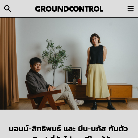
บอมบ์-สิทธิพนธ์ และ มีน-นภัส กับตัว