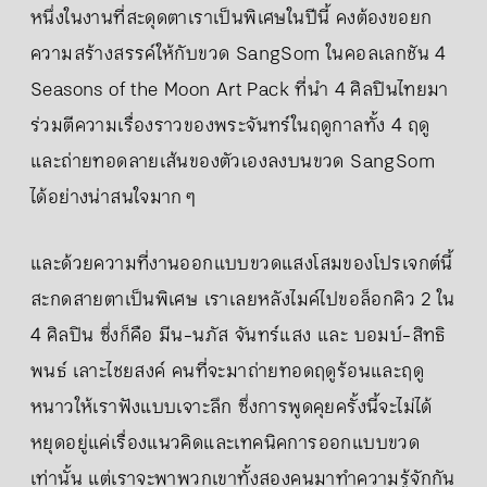
หนึ่งในงานที่สะดุดตาเราเป็นพิเศษในปีนี้ คงต้องขอยก
ความสร้างสรรค์ให้กับขวด SangSom ในคอลเลกชัน 4
Seasons of the Moon Art Pack ที่นำ 4 ศิลปินไทยมา
ร่วมตีความเรื่องราวของพระจันทร์ในฤดูกาลทั้ง 4 ฤดู
และถ่ายทอดลายเส้นของตัวเองลงบนขวด SangSom
ได้อย่างน่าสนใจมาก ๆ
และด้วยความที่งานออกแบบขวดแสงโสมของโปรเจกต์นี้
สะกดสายตาเป็นพิเศษ​ เราเลยหลังไมค์ไปขอล็อกคิว 2 ใน
4 ศิลปิน ซึ่งก็คือ มีน-นภัส จันทร์แสง และ บอมบ์-สิทธิ
พนธ์ เลาะไชยสงค์ คนที่จะมาถ่ายทอดฤดูร้อนและฤดู
หนาวให้เราฟังแบบเจาะลึก ซึ่งการพูดคุยครั้งนี้จะไม่ได้
หยุดอยู่แค่เรื่องแนวคิดและเทคนิคการออกแบบขวด
เท่านั้น แต่เราจะพาพวกเขาทั้งสองคนมาทำความรู้จักกัน