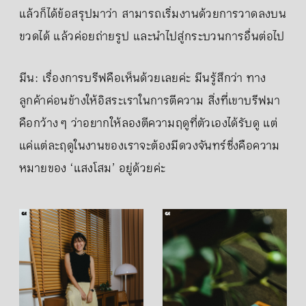
แล้วก็ได้ข้อสรุปมาว่า สามารถเริ่มงานด้วยการวาดลงบน
ขวดได้ แล้วค่อยถ่ายรูป และนำไปสู่กระบวนการอื่นต่อไป
มีน: เรื่องการบรีฟคือเห็นด้วยเลยค่ะ มีนรู้สึกว่า ทาง
ลูกค้าค่อนข้างให้อิสระเราในการตีความ สิ่งที่เขาบรีฟมา
คือกว้าง ๆ ว่าอยากให้ลองตีความฤดูที่ตัวเองได้รับดู แต่
แค่แต่ละฤดูในงานของเราจะต้องมีดวงจันทร์ซึ่งคือความ
หมายของ ‘แสงโสม’ อยู่ด้วยค่ะ