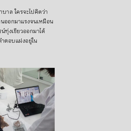
ยาบาล ใครจะไปคิดว่า
แดงตนออกมาแรงจนเหมือน
์ทุ่งเขียวออกมาได้
ะคำตอบแฝงอยู่ใน