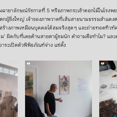
มฉายาลักษณ์รัชกาลที่ 5 หรือภาพกระเช้าดอกไม้ในโรงพ
สต์แตกผู้ยิ่งใหญ่ เจ้าของภาพวาดที่เส้นสายนามธรรมสำ
ะสร้างภาพเหมือนบุคคลได้สมจริงสุด ๆ และถ่ายทอดทิวทัศน
ดงาม’ ผิดกับที่เคยค้านสายตาผู้ชมนัก คำถามคือทำไม? แล
ะเปิดตัวพิพิธภัณฑ์จ่าง แซ่ตั้ง