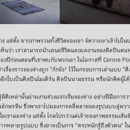
 แซ่ตั้ง จากภาพรวมทั้งชีวิตของเขา จัดวางเขาเข้าไปในบร
ห็นว่า เราสามารถนำเสนอชีวิตและผลงานของศิลปินคนหน
อสองปีก่อนตอนที่เราพบกับพวกเขา ในโอกาสที่ Centre P
เรื่องราวของจ่างถูก “กักขัง” ไว้ในกรอบการเล่าแบบ “ศิลปิ
โลกอีกใบเป็นศิลปินโมเดิร์น ศิลปินนามธรรม หรือนักคิดผู้
สู่มิติเหล่านั้นผ่านงานช่วงแรกเริ่มของจ่าง อย่างฝีมือ
ัวอักษรจีน ซึ่งพาเราไปมองการคลี่คลายของรูปแบบสู่ค
ื่อเรามองจ่าง แซ่ตั้ง ไกลไปกว่าแค่เจ้าของภาพธรรมเส้น
กหลายรูปแบบ ซึ่งอาจเป็นการ “ตระหนักรู้ถึงตัวตน” ใน