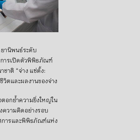
ทยานิพนธ์ระดับ
ะการเปิดตัวพิพิธภัณฑ์
าติ “จ่าง แซ่ตั้ง:
จ” ชีวิตและผลงานของจ่าง
รือตอกย้ำความยิ่งใหญ่ใน
างความคิดอย่างรอบ
ศการและพิพิธภัณฑ์แห่ง