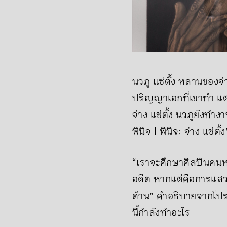
นวภู แซ่ตั้ง หลานของจ
ปริญญาเอกที่เขาทำ แต่ก
จ่าง แซ่ตั้ง นวภูยังท
พินิจ | พินิจ: จ่าง แซ
“เราจะศึกษาศิลปินคนหนึ
อดีต หากแต่คือการแส
ด้าน” คำอธิบายจากโปรแ
นี้กำลังทำอะไร