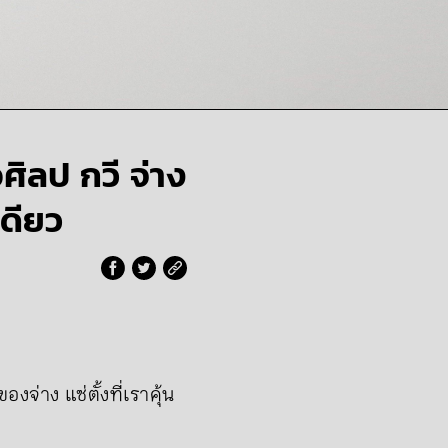
อศิลป กวี จ่าง
เดียว
จ่าง แซ่ตั้งที่เราคุ้น