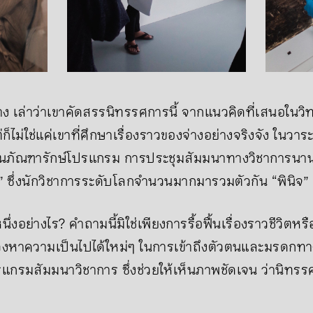
่าง เล่าว่าเขาคัดสรรนิทรรศการนี้ จากแนวคิดที่เสนอในวิ
็ไม่ใช่แค่เขาที่ศึกษาเรื่องราวของจ่างอย่างจริงจัง ในวาร
ำงานภัณฑารักษ์โปรแกรม การประชุมสัมมนาทางวิชาการนานาช
่ตั้ง” ซึ่งนักวิชาการระดับโลกจำนวนมากมารวมตัวกัน “พินิ
่งอย่างไร? คำถามนี้มิใช่เพียงการรื้อฟื้นเรื่องราวชีวิตห
วงหาความเป็นไปได้ใหม่ๆ ในการเข้าถึงตัวตนและมรดกท
กรมสัมมนาวิชาการ ซึ่งช่วยให้เห็นภาพชัดเจน ว่านิทรร