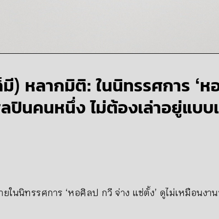
(ก็มี) หลากมิติ: ในนิทรรศการ ‘ห
ตศิลปินคนหนึ่ง ไม่ต้องเล่าอยู่แบบ
ในนิทรรศการ ‘หอศิลป กวี จ่าง แซ่ตั้ง’ ดูไม่เหมือนงานของ