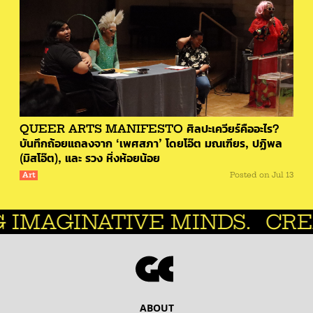
QUEER ARTS MANIFESTO ศิลปะเควียร์คืออะไร?
บันทึกถ้อยแถลงจาก ‘เพศสภา’ โดยโอ๊ต มณเฑียร, ปฏิพล
(มิสโอ๊ต), และ รวง หิ่งห้อยน้อย
Art
Posted on
Jul 13
ATIVE MINDS.
CREATIVE M
ABOUT