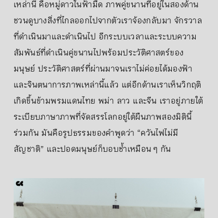
เหล่านี้ คือหมู่ดาวในฟ้ามืด ภาพคู่ขนานที่อยู่ในสองด้าน
ชวนดูบางสิ่งที่ไกลออกไปจากตัวเราจ้องกลับมา จักรวาล
ที่ดำเนินมาและดำเนินไป อีกระบบเวลาและระบบความ
สัมพันธ์ที่ดำเนินคู่ขนานไปพร้อมประวัติศาสตร์ของ
มนุษย์ ประวัติศาสตร์ที่ผ่านมาจนเราไม่ค่อยได้มองฟ้า
และจินตนาการภาพเหล่านี้แล้ว แต่อีกด้านเราเห็นวิกฤติ
เกิดขึ้นข้ามพรมแดนไทย พม่า ลาว และจีน เราอยู่ภายใต้
ระเบียบภาษาภาพที่จัดสรรโลกอยู่ใต้ผืนภาพสองมิตินี้
ร่วมกัน มันคือรูปธรรมของคำพูดว่า “ควันไฟไม่มี
สัญชาติ” และปอดมนุษย์ก็บอบช้ำเหมือน ๆ กัน