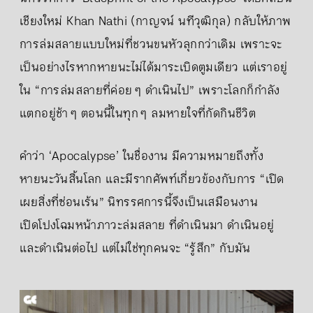
เชียงใหม่ Khan Nathi (กาญจน์ นทีวุฒิกุล) กลับให้ภาพ
การล่มสลายแบบใหม่ที่ชวนขนหัวลุกกว่าเดิม เพราะจะ
เป็นอย่างไรหากหายนะไม่ได้มาระเบิดตูมเดียว แต่เราอยู่
ใน “การล่มสลายที่ค่อย ๆ ดำเนินไป” เพราะโลกก็กำลัง
แตกอยู่ช้า ๆ ตอนนี้ในทุก ๆ ลมหายใจที่กัดกินชีวิต
คำว่า ‘Apocalypse’ ในชื่องาน มีความหมายถึงทั้ง
หายนะวันสิ้นโลก และมีรากศัพท์เกี่ยวข้องกับการ “เปิด
เผยสิ่งที่ซ่อนเร้น” นิทรรศการนี้จึงเป็นเสมือนงาน
เปิดโปงโฉมหน้าภาวะล่มสลาย ที่ดำเนินมา ดำเนินอยู่
และดำเนินต่อไป แต่ไม่ใช่ทุกคนจะ “รู้สึก” กับมัน