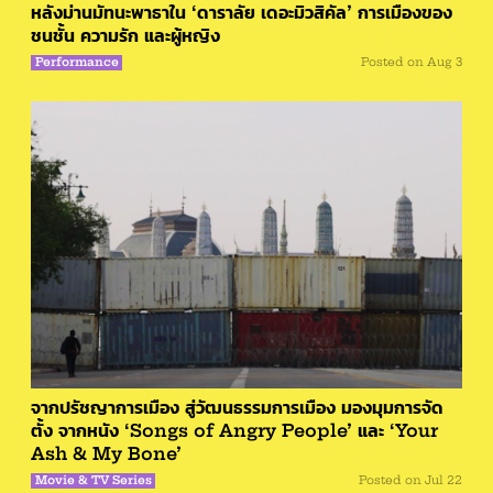
หลังม่านมัทนะพาธาใน ‘ดาราลัย เดอะมิวสิคัล’ การเมืองของ
ชนชั้น ความรัก และผู้หญิง
Performance
Posted on
Aug 3
จากปรัชญาการเมือง สู่วัฒนธรรมการเมือง มองมุมการจัด
ตั้ง จากหนัง ‘Songs of Angry People’ และ ‘Your
Ash & My Bone’
Movie & TV Series
Posted on
Jul 22