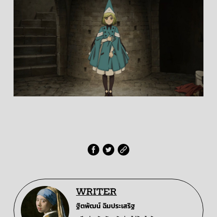
WRITER
ฐิตพัฒน์ ฉิมประเสริฐ