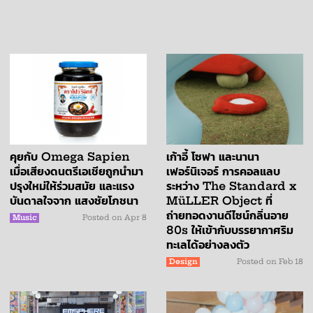
คุยกับ Omega Sapien
เก้าอี้ โซฟา และนานา
เมื่อเสียงดนตรีเอเชียถูกนำมา
เฟอร์นิเจอร์ การคอลแลบ
ปรุงใหม่ให้ร่วมสมัย และแรง
ระหว่าง The Standard x
บันดาลใจจาก แสงชัยโภชนา
MüLLER Object ที่
ถ่ายทอดงานดีไซน์กลิ่นอาย
Music
Posted on
Apr 8
80s ให้เข้ากับบรรยากาศริม
ทะเลได้อย่างลงตัว
Design
Posted on
Feb 18