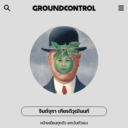
จินต์จุฑา เกียรติวุฒินนท์
หน้าเหมือนทุกตัว ยกเว้นตัวเอง