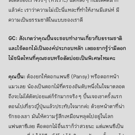
สไตล์ของเราจริง ๆ (หัวเราะ) แต่หลัง ๆ ก็ไม่ได้คิดมาก
แล้วค่ะ เราว่าความไม่เป๊ะนี่แหละที่ทำให้งานมีเสน่ห์ มี
ความเป็นธรรมชาติในแบบของเราดี
GC: สังเกตว่าคุณปั้นจะชอบทำงานเกี่ยวกับธรรมชาติ
และใช้ดอกไม้เป็นองค์ประกอบหลัก เลยอยากรู้ว่ามีดอก
ไม้ชนิดไหนที่คุณชอบหรือตัดบ่อยเป็นพิเศษไหมคะ
คุณปั้น:
ต้องยกให้ดอกแพนซี (Pansy) หรือดอกหน้า
แมวเลย น้องเป็นดอกไม้ที่ครองอันดับหนึ่งในใจมาตลอด
ถึงจะไม่ได้ตัดบ่อยแต่ก็รักมากจริง ๆ ปั้นเจอเขาครั้งแรก
ตอนไปเที่ยวญี่ปุ่นแล้วประทับใจมากค่ะ ด้วยหน้าตาที่น่า
รักของเขา มันให้ความรู้สึกเหมือนหลุดไปอยู่ในโลก
แฟนตาซีเลย คือดอกไม้อื่นเราก็ว่าสวยนะ แต่แพนซีเป็น