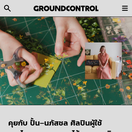
คุยกับ ปั้น–นภัสชล ศิลปินผู้ใช้