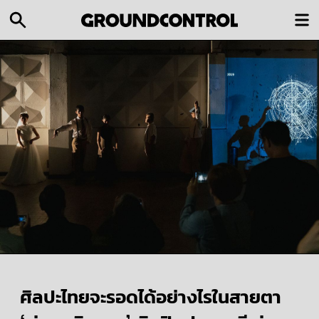
ศิลปะไทยจะรอดได้อย่างไรในสายตา