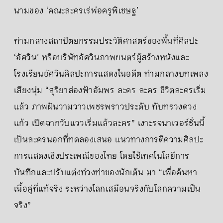
นามของ ‘คณะละครเร่พ่อครูพิเชษฐ’
ท่ามกลางสถาปัตยกรรมประวัติศาสตร์ของพื้นที่ศิลปะ
‘อัศวิน’ หรือบริษัทอัศวินภาพยนตร์ผู้สร้างหนังและ
โรงเรียนอัศวินศิลปะการแสดงในอดีต ท่ามกลางบทเพลง
เสียงนุ่ม “สุริยาส่องฟ้าอัมพร ละคร ละคร​ ชีวิตละครเริ่ม
แล้ว ภาพฝันวามวาวเพชรพราวประดับ ทับทรวงดวง
แก้ว เปิดฉากวับแววเริ่มแล้วละคร” เงาะรจนาเวอร์ชั่นนี้
เป็นละครนอกที่ทดลองเสนอ แนวทางการตีความศิลปะ
การแสดงเชิงประเพณีของไทย โดยใช้เทคโนโลยีการ
บันทึกและปรับแต่งท่วงท่าของนักเต้น มา “เพื่อค้นหา
เนื้อคู่ที่แท้จริง ระหว่างโลกเสมือนจริงกับโลกความเป็น
จริง”