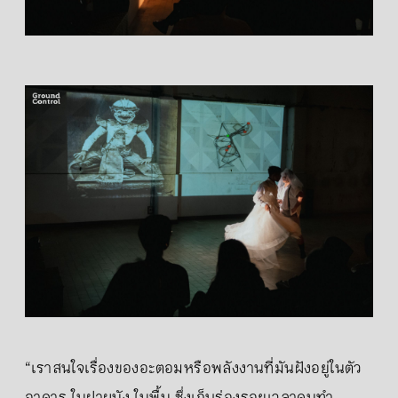
“เราสนใจเรื่องของอะตอมหรือพลังงานที่มันฝังอยู่ในตัว