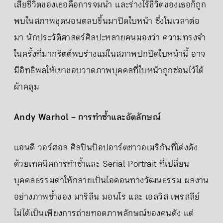
เสียชีวิตของเธอคือการจมน้ำ และร่างไร้ชีวิตของเธอก็ถูก
พบในสภาพชุดนอนตลบขึ้นมาปิดใบหน้า ซึ่งในเวลาต่อ
มา นักประวัติศาสตร์ศิลปะหลายคนมองว่า ความทรงจำ
ในครั้งที่มากริตต์พบร่างแม่ในสภาพปกปิดใบหน้านี้ อาจ
มีอิทธิพลให้เขาชอบวาดภาพบุคคลที่ใบหน้าถูกซ่อนไว้ใต้
ผ้าคลุม
Andy Warhol – การทำซ้ำและอัตลักษณ์
แอนดี วอร์ฮอล ศิลปินป็อปอาร์ตชาวอเมริกันที่โด่งดัง
ด้วยเทคนิคการทำซ้ำและ Serial Portrait ที่เปลี่ยน
บุคคลธรรมดาให้กลายเป็นไอคอนทางวัฒนธรรม ผลงาน
อย่างภาพซ้ำของ มาริลีน มอนโร และ เอลวิส เพรสลีย์
ไม่ได้เป็นเพียงการถ่ายทอดภาพลักษณ์ของคนดัง แต่