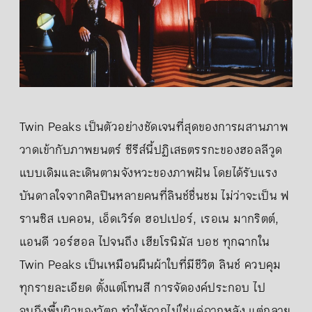
Twin Peaks เป็นตัวอย่างชัดเจนที่สุดของการผสานภาพ
วาดเข้ากับภาพยนตร์ ซีรีส์นี้ปฏิเสธตรรกะของฮอลลีวูด
แบบเดิมและเดินตามจังหวะของภาพฝัน โดยได้รับแรง
บันดาลใจจากศิลปินหลายคนที่ลินช์ชื่นชม ไม่ว่าจะเป็น ฟ
รานซิส เบคอน, เอ็ดเวิร์ด ฮอปเปอร์, เรอเน มากริตต์,
แอนดี วอร์ฮอล ไปจนถึง เฮียโรนิมัส บอช ทุกฉากใน
Twin Peaks เป็นเหมือนผืนผ้าใบที่มีชีวิต ลินช์ ควบคุม
ทุกรายละเอียด ตั้งแต่โทนสี การจัดองค์ประกอบ ไป
จนถึงพื้นผิวของวัตถุ ทำให้ฉากไม่ใช่แค่ฉากหลัง แต่กลาย