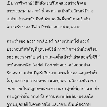
เป็นการวิพากษ์วิธีที่สังคมบริโภคและสร้างตัวตน
สาธารณะผ่านการทำซ้ำจนกลายเป็นสัญลักษณ์ที่ว่าง
เปล่าแต่ทรงพลัง ลินช์ นำแนวคิดนี้มาถักทอเข้ากับ
โครงสร้างของ Twin Peaks อย่างชาญฉลาด
ภาพซ้ำของ ลอรา พาล์เมอร์ กลายเป็นหนึ่งในองค์
ประกอบที่สำคัญที่สุดของซีรีส์ การนำภาพถ่ายโรงเรียน
ของ ลอรา พาล์เมอร์ มาแสดงซ้ำแล้วซ้ำเล่าตลอดทั้งซีรีส์
สะท้อนแนวคิด Serial Portrait ของวอร์ฮอลอย่าง
ชัดเจน ภาพถ่ายที่ดูไร้เดียงสาและสดใสของเธอถูกทำซ้ำ
ในทุกฉาก ทุกการสนทนา และทุกความคิดของตัวละคร
จนกลายเป็นสัญลักษณ์ของความบริสุทธิ์ที่ถูกทำลาย ยิ่ง
ภาพถูกทำซ้ำมากเท่าไร ความหมายดั้งเดิมของเธอใน
ฐานะบุคคลก็ยิ่งจางหายไป และกลายเป็นเพียงภาพ