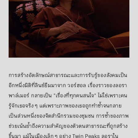
การสร้างอัตลักษณ์สาธารณะและการรับรู้ของสังคมเป็น
อีกหนึ่งมิติที่ลินช์ยืมมาจาก วอร์ฮอล เรื่องราวของลอรา
พาล์เมอร์ กลายเป็น "เรื่องที่ทุกคนสนใจ" ไม่ใช่เพราะคน
รู้จักเธอจริง ๆ แต่เพราะภาพของเธอถูกทำซ้ำจนกลาย
เป็นส่วนหนึ่งของจิตสำนึกรวมของชุมชน การซ้ำของภาพ
ช่วยเน้นย้ำถึงความสำคัญของตัวตนสาธารณะที่ถูกสร้าง
ขึ้นมา แม้ในเมืองเล็ก ๆ อย่าง Twin Peaks ลอราใน