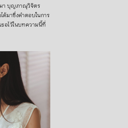
ฌา บุญภาณุวิจิตร
นได้มาซึ่งคำตอบในการ
ธอไว้ในบทความนี้ที่