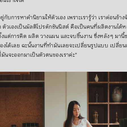
ื่นเข้าใจได้
ยู่กับการหาคํานิยามให้ตัวเอง เพราะเรารู้ว่า เราค่อนข้างจั
า ตัวเองเป็นมัลติโปรดักชันนิสต์ คือเป็นคนที่ผลิตงานได
ั้งแต่การคิด ผลิต วางแผน และจบชิ้นงาน ซึ่งหลัง ๆ มา
งได้เลย ฉะนั้นงานที่ทำมันเลยจะเปลี่ยนรูปแบบ เปลี่ยนแข
่มันจะออกมาเป็นตัวตนของเราค่ะ”