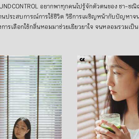
ROUNDCONTROL อยากพาทุกคนไปรู้จักตัวตนของ ชา-ชณิ
ผ่านประสบการณ์การใช้ชีวิต วิธีการเผชิญหน้ากับปัญหาจ
งการเลือกใช้กลิ่นหอมมาช่วยเยียวยาใจ จนหลอมรวมเป็นเ