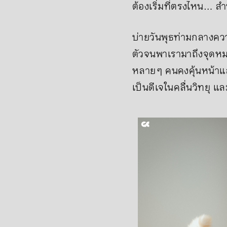
ต้องเริ่มที่ตรงไหน… สำ
บ่ายวันพุธท่ามกลางควา
ตัวจนพาเรามาถึงจุดหมายท
หลาย ๆ คนคงคุ้นหน้าแล
เป็นดีเจในคลื่นวิทยุ 