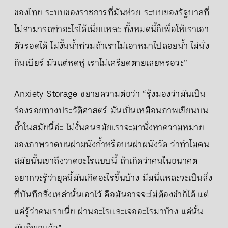
ของไทย ระบบของราชการที่มันห่วย ระบบของรัฐบาลที่
ไม่สามารถทำอะไรได้เนี่ยแหละ ทั้งหมดนี้ก็เพื่อให้เราเอา
ตัวรอดได้ ไม่งั้นน้ําท่วมถ้าเราไม่เอาหมาไปลอยน้ำ ไม่นั่ง
กินเบียร์ มัวแต่หดหู่ เราไม่เครียดตายเลยหรอวะ”
Anxiety Storage ขยายความต่อว่า “รุ้งมองว่ามันเป็น
ร่องรอยทางประวัติศาสตร์ มันเป็นเหมือนภาพเขียนบน
ถ้ำในสมัยนี้อ่ะ ไม่งั้นคนสมัยเราจะมานั่งหาความหมาย
ของภาพวาดบนฝาผนังถ้ําหรือบนฝาผนังวัด ว่าทำไมคน
สมัยนั้นเขาถึงวาดอะไรแบบนี้ ถ้าเกิดว่าคนในอนาคต
อยากจะรู้ว่ายุคนี้มันเกิดอะไรขึ้นบ้าง มีมนี่แหละจะเป็นสิ่ง
ที่บันทึกสิ่งเหล่านั้นเอาไว้ คือมันอาจจะไม่ต้องขําก็ได้ แต่
แค่รู้ว่าคนเราเนี่ย ผ่านอะไรและเจออะไรมาบ้าง แค่นั้น