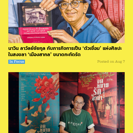
นาวิน ลาวัลย์ชัยกุล กับภารกิจการเป็น ‘ตัวเชื่อม’ แห่งศิลปะ
ในสงขลา ‘เมืองสากล’ ขนาดกะทัดรัด
In Focus
Posted on
Aug 7