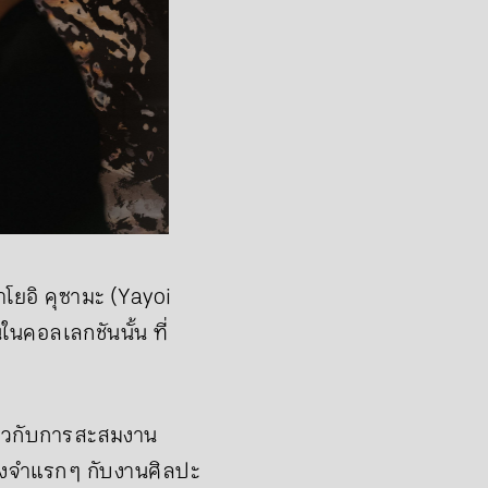
าโยอิ คุซามะ (Yayoi
นคอลเลกชันนั้น ที่
่ยวกับการสะสมงาน
รงจำแรก ๆ กับงานศิลปะ