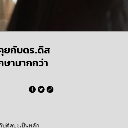
ุยกับดร.ดิส
ึกษามากกว่า
กับศิลปะเป็นหลัก