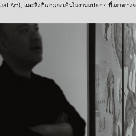
al Art), และสิ่งที่เขามองเห็นในงานแปลก ๆ ที่แตกต่า