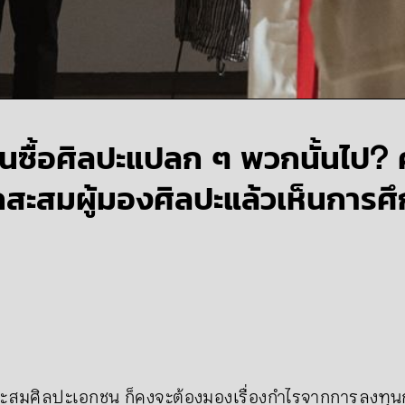
ซื้อศิลปะแปลก ๆ พวกนั้นไป? ค
ักสะสมผู้มองศิลปะแล้วเห็นการศ
กสะสมศิลปะเอกชน ก็คงจะต้องมองเรื่องกำไรจากการลงทุน