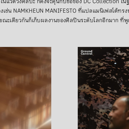
นแวดวงศิลปะ ก็คงจะคุ้นกับชื่อของ DC Collection ในฐา
ย่างเช่น NAMKHEUN MANIFESTO ที่แปลแมนิเฟสโต้ทรง
ะเดียวกันก็เก็บผลงานของศิลปินระดับโลกอีกมาก ที่พูดชื