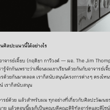
นศิลปะแนวนี้ได้อย่างไร
าจารย์เจี๊ยบ (กฤติยา กาวีวงศ์ — ผอ. The Jim Thomp
รารู้จักกันเพราะว่าเพื่อนผมเขาเรียนด้วยกันกับอาจารย์เจ
งการด้วยกันมาตลอด เราก็สนับสนุนโครงการต่าง ๆ ตรงไหนท
น์ เราก็สนับสนุน
รย์ด้วย แล้วสำหรับผม ทุกอย่างที่เกี่ยวกับศิลปะวัฒ
าย แล้วตอนนี้ผมก็เป็นคณบดีคณะดิจิทัลอาร์ตและดีไซน