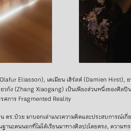
(Olafur Eliasson), เดเมียน เฮิร์สต์ (Damien Hirst), ย
ยวกัง (Zhang Xiaogang) เป็นเพียงส่วนหนึ่งของศิลปินใ
ทรรศการ Fragmented Reality
ชวน ดร.ป๋วย มาบอกเล่าแนวความคิดและประสบการณ์เกี
ต้นในฐานะคนนอกที่ไม่ได้เรียนมาทางศิลปะโดยตรง, ความท