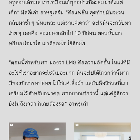
หรูตอบได้หมด เขาเหมือนใช้ทุกอย่างที่สะสมมาตั้งแต่
เด็ก” มิลลี่เล่า อาหรูเสริม “คือแฟชั่น สุดท้ายมันจะวน
กลับมาซ้ำ ๆ นั่นแหละ แต่เราแค่เดาว่า อะไรมันจะกลับมา
ง่าย ๆ เลยคือ ลองมองกลับไป 10 ปีก่อน ตอนนั้นเรา
หยิบอะไรมาใส่ เขาฮิตอะไร ใช้สีอะไร
“ตอนนี้สำหรับเรา มองว่า LMG คือความอัดอั้น ในแง่ที่มี
อะไรที่เราอยากจะโชว์เยอะมาก มันจะไปได้ไกลกว่านี้มาก
มีของที่เรารอปล่อย ไม่ใช่แค่เสื้อผ้า แต่มันคือวิชวลที่เรา
เตรียมไว้สำหรับอนาคต เราอยากเท่กว่านี้ แต่แค่รู้สึกว่า
ยังไม่ถึงเวลา ก็เลยต้องรอ” อาหรูเล่า