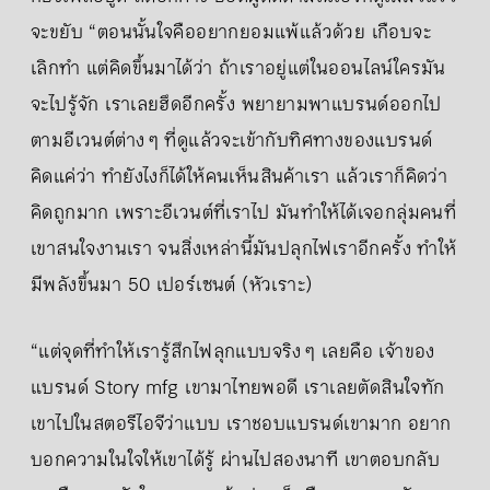
จะขยับ “ตอนนั้นใจคืออยากยอมแพ้แล้วด้วย เกือบจะ
เลิกทำ แต่คิดขึ้นมาได้ว่า ถ้าเราอยู่แต่ในออนไลน์ใครมัน
จะไปรู้จัก เราเลยฮึดอีกครั้ง พยายามพาแบรนด์ออกไป
ตามอีเวนต์ต่าง ๆ ที่ดูแล้วจะเข้ากับทิศทางของแบรนด์
คิดแค่ว่า ทำยังไงก็ได้ให้คนเห็นสินค้าเรา แล้วเราก็คิดว่า
คิดถูกมาก เพราะอีเวนต์ที่เราไป มันทำให้ได้เจอกลุ่มคนที่
เขาสนใจงานเรา จนสิ่งเหล่านี้มันปลุกไฟเราอีกครั้ง ทำให้
มีพลังขึ้นมา 50 เปอร์เซนต์ (หัวเราะ)
“แต่จุดที่ทำให้เรารู้สึกไฟลุกแบบจริง ๆ เลยคือ เจ้าของ
แบรนด์ Story mfg เขามาไทยพอดี เราเลยตัดสินใจทัก
เขาไปในสตอรีไอจีว่าแบบ เราชอบแบรนด์เขามาก อยาก
บอกความในใจให้เขาได้รู้ ผ่านไปสองนาที เขาตอบกลับ