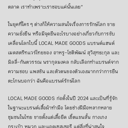
ตลาด เราทำเพราะเราชอบแค่นั้นเลย”
ในยุคที่ใคร ๆ ต่างก็ให้ความสนใจเรื่องการรักษ์โลก ขาย
ความยั่งยืน หรือมีจุดยืนอะไรบางอย่างเกี่ยวกับการขับ
เคลื่อนโลกใบนี้ LOCAL MADE GOODS แบรนด์แฮนด์
เมดสตรีทแวร์ไทยของ อาหรู–โชติพัฒน์ สุวิสุทธะกุล และ
มิลลี่–กันตวรรณ นรากุลมงคล กลับเลือกทำแบรนด์จาก
ความชอบ แพสชัน และตัวตนของตัวเองมากกว่าการยืน
ตะโกนบอกว่า ฉันคือแบรนด์รักษ์โลก
LOCAL MADE GOODS ก่อตั้งในปี 2024 และเป็นที่รู้จัก
ในฐานะแบรนด์เสื้อผ้าทำมือ โดยช่างฝีมือหลากหลาย
ชุมชนในไทย ขายตั้งแต่เสื้อยืด เชิ้ตแขนสั้น กางเกง
กระเป๋า หมวก และแอคเซสเซอรี แต่สิ่งที่น่าสนใจ