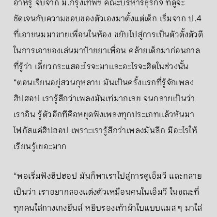
อาหรู จบจาก ม.กรุงเทพฯ คณะบริหารธุรกิจ ที่ดูจะ
ชัดเจนกับความชอบของตัวเองมาตั้งแต่เด็ก เริ่มจาก ป.4
ที่เอาขนมมาขายเพื่อนในห้อง ขยับไปสู่การเป็นตัวตั้งตัวตี
ในการเอาของเล่นมาป้ายยาเพื่อน คล้ายเด็กมาก่อนกาล
ที่รู้ว่า เดี๋ยวกระแสอะไรจะมาและอะไรจะฮิตในช่วงนั้น
“ตอนเรียนอยู่สวนกุหลาบ มันเป็นครั้งแรกที่รู้จักเพลง
ฮิปฮอป เรารู้สึกว่าเพลงมันเท่มากเลย จนกลายเป็นว่า
เราอิน รู้ตัวอีกทีคือหยุดฟังเพลงทุกประเภทแล้วหันมา
โฟกัสแค่ฮิปฮอป เพราะเรารู้สึกว่าเพลงมันลึก มีอะไรให้
เรียนรู้เยอะมาก
“พอเริ่มฟังฮิปฮอป มันก็พาเราไปสู่การดูเอ็มวี และกลาย
เป็นว่า เราอยากลองแต่งตัวเหมือนคนในเอ็มวี ในขณะที่
ทุกคนใส่กางเกงยีนส์ หยิบรองเท้าผ้าใบแบบแมส ๆ มาใส่