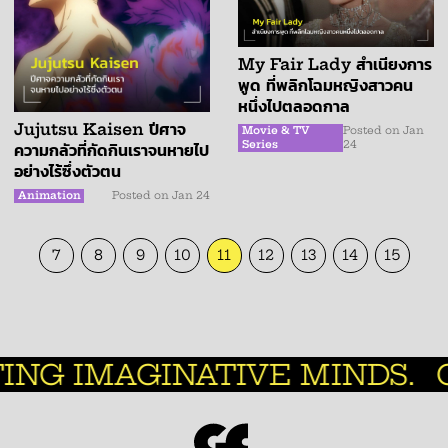
My Fair Lady สำเนียงการ
พูด ที่พลิกโฉมหญิงสาวคน
หนึ่งไปตลอดกาล
Jujutsu Kaisen ปีศาจ
Movie & TV
Posted on
Jan
Series
24
ความกลัวที่กัดกินเราจนหายไป
อย่างไร้ซึ่งตัวตน
Animation
Posted on
Jan 24
7
8
9
10
11
12
13
14
15
G IMAGINATIVE MINDS.
C