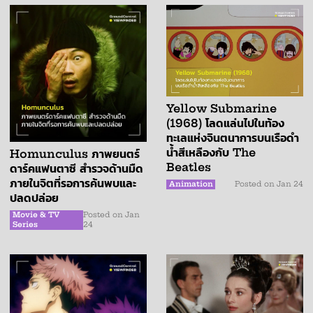
Yellow Submarine
(1968) โลดแล่นไปในท้อง
ทะเลแห่งจินตนาการบนเรือดำ
น้ำสีเหลืองกับ The
Homunculus ภาพยนตร์
Beatles
ดาร์คแฟนตาซี สำรวจด้านมืด
ภายในจิตที่รอการค้นพบและ
Animation
Posted on
Jan 24
ปลดปล่อย
Movie & TV
Posted on
Jan
Series
24