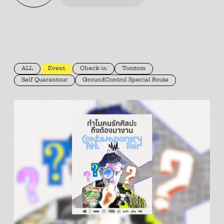
ALL
Event
Check-in
Tomtom
Self Quarantour
GroundControl Special Route