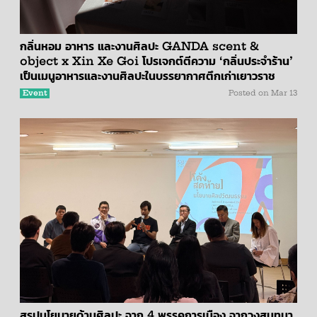
กลิ่นหอม อาหาร และงานศิลปะ GANDA scent &
object x Xin Xe Goi โปรเจกต์ตีความ ‘กลิ่นประจำร้าน’
เป็นเมนูอาหารและงานศิลปะในบรรยากาศตึกเก่าเยาวราช
Event
Posted on
Mar 13
สรุปนโยบายด้านศิลปะ จาก 4 พรรคการเมือง จากวงสนทนา